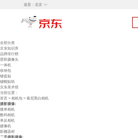
◇
送至：
北京
全部分类
京东知识库
品牌排行榜
普联摄像头
一体机
收纳包
键盘贴
键帽贴纸
京东美术馆
当前位置：
首页
>
相机包
> 索尼黑白相机
摄影摄像:
微单相机
数码相机
单反相机
摄像机
影棚器材
二手摄影摄像: