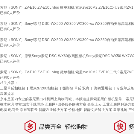
索尼（SONY）ZV-E10 ZV-E10L vlog 微单相机 索尼zve10M2 ZVE10二代 9索尼
已有
0
人评价
索尼（SONY）Sony/索尼 DSC-WX500 WX350 WX300 wx WX350自拍美颜高
已有
0
人评价
索尼（SONY）Sony/索尼 DSC-WX500 WX350 WX300 wx WX350自拍美颜高
已有
0
人评价
索尼（SONY）原装Sony/索尼 DSC-WX60数码照相机Sony/索尼DSC-WX50 WX
已有
0
人评价
索尼（SONY）ZV-E10 ZV-E10L vlog 微单相机 索尼zve10M2 ZVE10二代 9索尼ZV
已有
0
人评价
相关推荐：
三星单反相机包
|
尼康d7200相机包
|
摄影包 单反 双肩
|
海鸥通用包
|
专业单反
温馨提示
京东是国内专业的索尼黑白相机网上购物商城，本频道提供索尼黑白相机型号、索尼
榆木家具
智能城市干线网络
互联网+政务服务解决方案
企业上云
工业互联网解决方
电脑
电商云
京东智联云
智能农业解决方案
价格地图
智能文旅解决方案
皇家礼炮
产
多
快
品类齐全，轻松购物
多仓