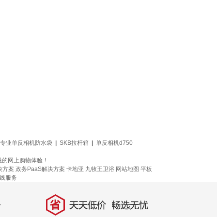
专业单反相机防水袋
|
SKB拉杆箱
|
单反相机d750
悦的网上购物体验！
决方案
政务PaaS解决方案
卡地亚
九牧王卫浴
网站地图
平板
线服务
省
天天低价，畅选无忧