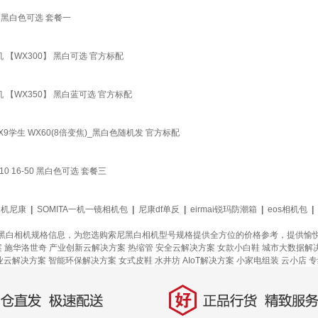
ZV1 黑白色可选 套餐一
清相机 【WX300】 黑白可选 官方标配
清相机 【WX350】 黑白蓝可选 官方标配
7WX9学生 WX60(8倍变焦)_黑白色随机发 官方标配
E10 16-50 黑白色可选 套餐三
相机尼康
|
SOMITA一机一镜相机包
|
尼康df单反
|
eirmai锐玛防潮箱
|
eos相机包
|
黑白相机规格信息，为您选购索尼黑白相机型号规格提供全方位的价格参考，提供愉
案
施华洛世奇
产业创新云解决方案
热缩管
安全云解决方案
女款小白鞋
城市大数据解
业云解决方案
智能环保解决方案
女式皮鞋
水井坊
AIoT解决方案
小家电组装
云小店
专
好
直发，极速配送
正品行货，精致服务