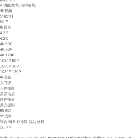
AI功能(智能识别/追焦)
4K视频
5轴防抖
Wi-Fi
取景器
4:2:2
4:2:0
4K 60P
4K 30P
4K 120P
1080P 60P
1080P 30P
1080P 120P
中高级
入门级
人物摄影
美颜拍摄
静物拍摄
风光摄影
99成新
95成新
综合
销量
评论数
新品
价格
1
/
1
<
>