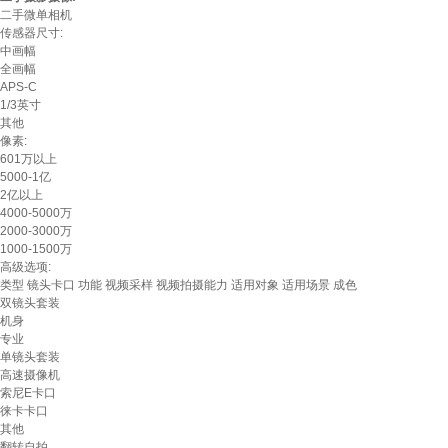
二手微单相机
传感器尺寸:
中画幅
全画幅
APS-C
1/3英寸
其他
像素:
601万以上
5000-1亿
2亿以上
4000-5000万
2000-3000万
1000-1500万
高级选项:
类型
镜头卡口
功能
视频采样
视频拍摄能力
适用对象
适用场景
成色
双镜头套装
机身
专业
单镜头套装
高速摄像机
索尼E卡口
徕卡卡口
其他
翻转自拍