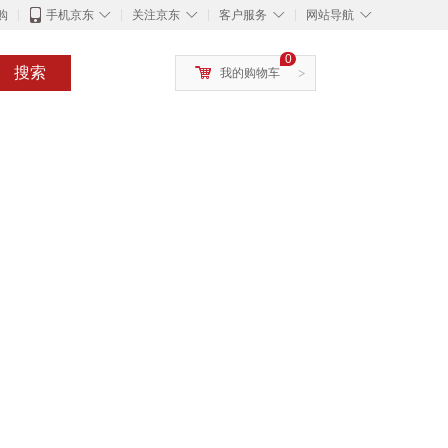
◇
◇
◇
◇
购
手机京东
关注京东
客户服务
网站导航
0
搜索
我的购物车
>