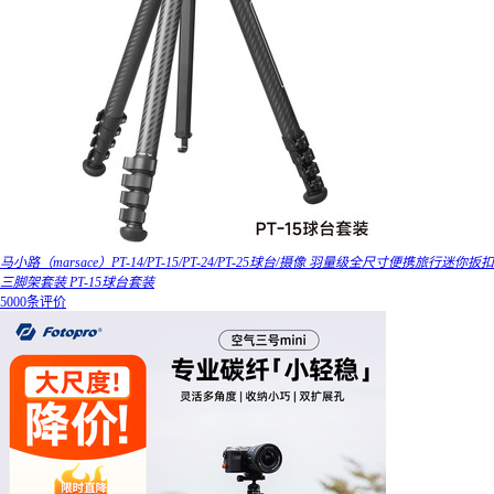
马小路（marsace）PT-14/PT-15/PT-24/PT-25球台/摄像 羽量级全尺寸便携旅行迷你扳扣
三脚架套装 PT-15球台套装
5000条评价