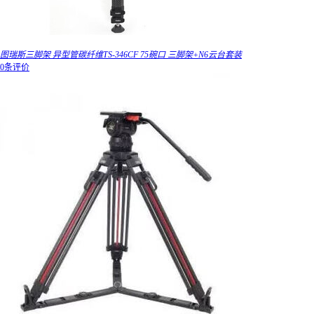
图瑞斯三脚架 异型管碳纤维TS-346CF 75碗口 三脚架+N6云台套装
0条评价