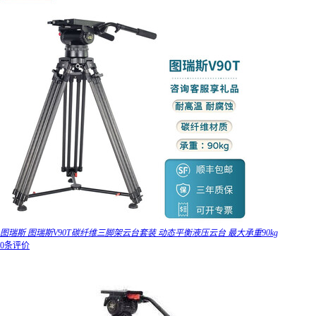
图瑞斯 图瑞斯V90T碳纤维三脚架云台套装 动态平衡液压云台 最大承重90kg
0条评价