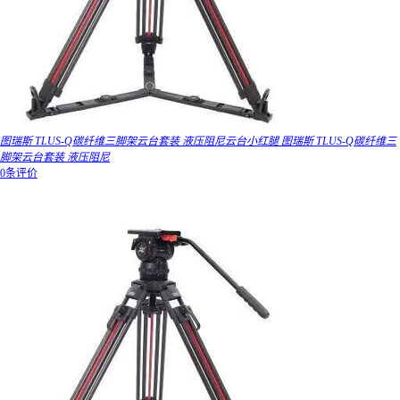
图瑞斯 TLUS-Q碳纤维三脚架云台套装 液压阻尼云台小红腿 图瑞斯 TLUS-Q碳纤维三
脚架云台套装 液压阻尼
0条评价