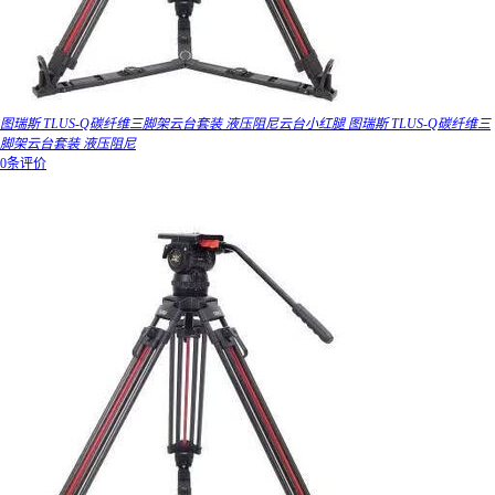
图瑞斯 TLUS-Q碳纤维三脚架云台套装 液压阻尼云台小红腿 图瑞斯 TLUS-Q碳纤维三
脚架云台套装 液压阻尼
0条评价