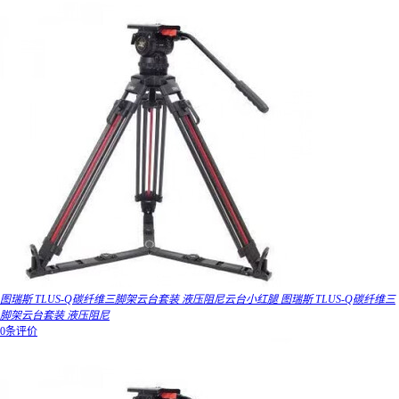
图瑞斯 TLUS-Q碳纤维三脚架云台套装 液压阻尼云台小红腿 图瑞斯 TLUS-Q碳纤维三
脚架云台套装 液压阻尼
0条评价