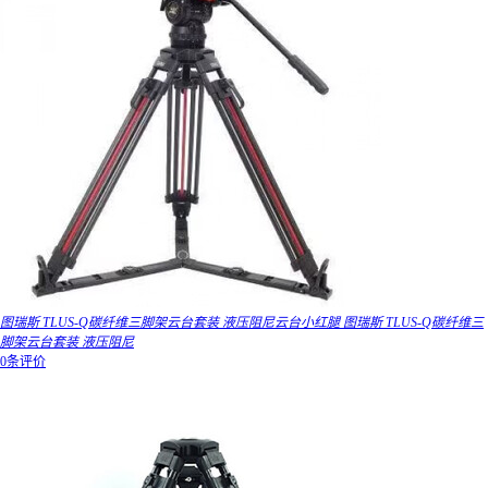
图瑞斯 TLUS-Q碳纤维三脚架云台套装 液压阻尼云台小红腿 图瑞斯 TLUS-Q碳纤维三
脚架云台套装 液压阻尼
0条评价