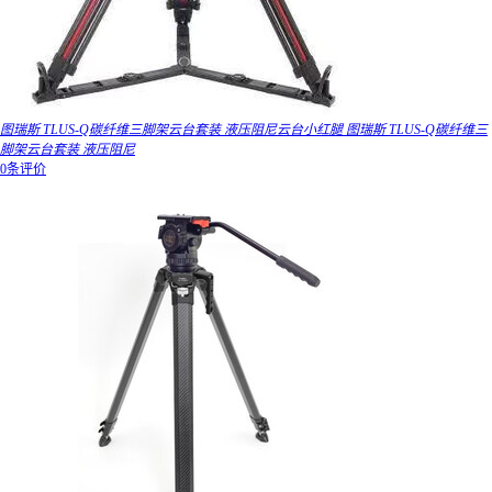
图瑞斯 TLUS-Q碳纤维三脚架云台套装 液压阻尼云台小红腿 图瑞斯 TLUS-Q碳纤维三
脚架云台套装 液压阻尼
0条评价