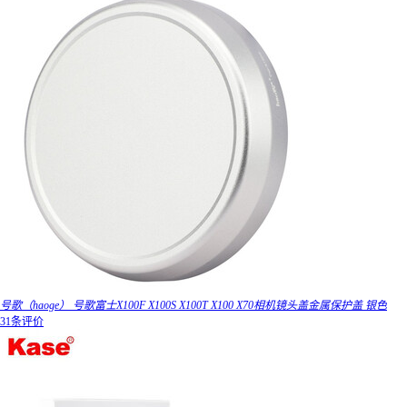
号歌（haoge） 号歌富士X100F X100S X100T X100 X70相机镜头盖金属保护盖 银色
31条评价