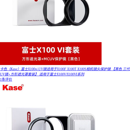
卡色（Kase）富士X100vi UV镜适用于X100F X100T X100S相机镜头保护镜 【黑色 三代
UV镜+方形遮光罩套装】 适用于富士X100V/X100VI系列
1条评价