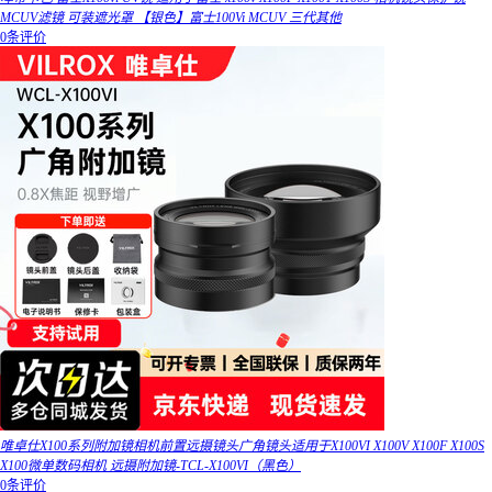
MCUV滤镜 可装遮光罩 【银色】富士100Vi MCUV 三代其他
0条评价
唯卓仕X100系列附加镜相机前置远摄镜头广角镜头适用于X100VI X100V X100F X100S
X100微单数码相机 远摄附加镜-TCL-X100VI（黑色）
0条评价