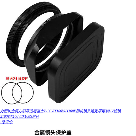
力图锐金属方形罩适用富士X100V/X100VI/X100F相机镜头遮光罩可装UV滤镜
X100V/X100VI/X100S黑色
1条评价