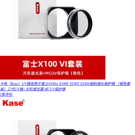
卡色（Kase）UV镜适用于富士X100vi X100F X100T X100S相机镜头保护镜 （银色套
装）三代UV镜+方形遮光罩 MCUV保护镜
1条评价