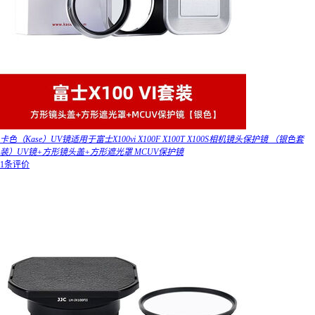
卡色（Kase）UV镜适用于富士X100vi X100F X100T X100S相机镜头保护镜 （银色套
装）UV镜+方形镜头盖+方形遮光罩 MCUV保护镜
1条评价