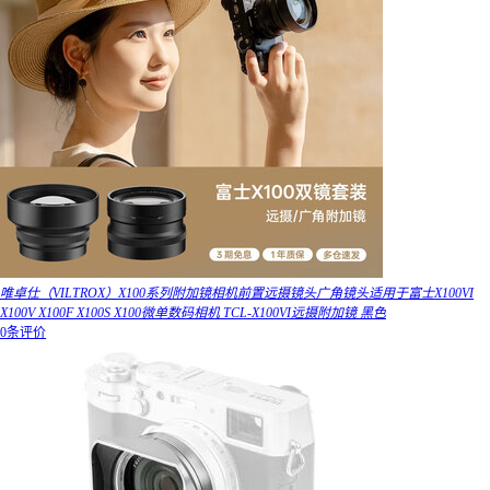
唯卓仕（VILTROX）X100系列附加镜相机前置远摄镜头广角镜头适用于富士X100VI
X100V X100F X100S X100微单数码相机 TCL-X100VI远摄附加镜 黑色
0条评价