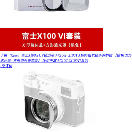
卡色（Kase）富士X100vi UV镜适用于X100F X100T X100S相机镜头保护镜 【银色 方形
遮光罩+方形镜头盖套装】 适用于富士X100V/X100VI系列
1条评价