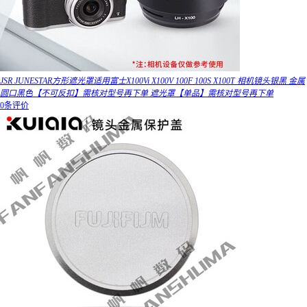
JSR JUNESTAR方形遮光罩适用富士X100Vi X100V 100F 100S X100T 相机镜头银黑 金属
圆口黑色【不可反扣】需核对型号再下单 遮光罩【单品】需核对型号再下单
0条评价