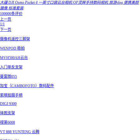
大疆 DJI Osmo Pocket 4 一英寸口袋云台相机 OP灵眸手持数码相机 旅游vlog 便携美颜
摄像 标准套装
100000条评价
上一页
1/1
下一页
摄像机遥控三脚架
WENPOD 稳拍
MVH500AH云台
入门单反支架
曼富图055
加宝（CAMBOFOTO）数码配件
索顺拍摄手柄
DIGI 9300
徕图支架
禄莱6008
VT 888 YUNTENG 云腾