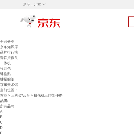
◇
送至：
北京
全部分类
京东知识库
品牌排行榜
普联摄像头
一体机
收纳包
键盘贴
键帽贴纸
京东美术馆
当前位置：
首页
>
三脚架/云台
> 摄像机三脚架便携
品牌:
所有品牌
A
B
C
D
E