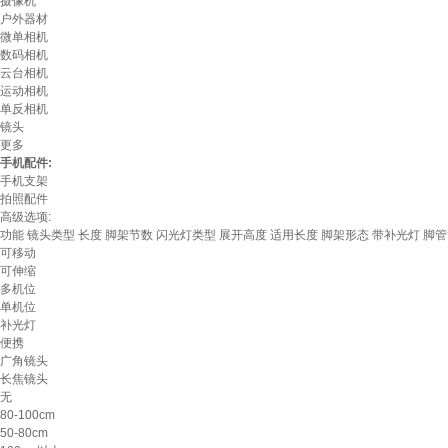
摄像机
户外器材
微单相机
数码相机
云台相机
运动相机
单反相机
镜头
更多
手机配件:
手机支架
拍照配件
高级选项:
功能
镜头类型
长度
脚架节数
闪光灯类型
展开高度
适用长度
脚架形态
带补光灯
脚管
可移动
可伸缩
多机位
单机位
补光灯
便携
广角镜头
长焦镜头
无
80-100cm
50-80cm