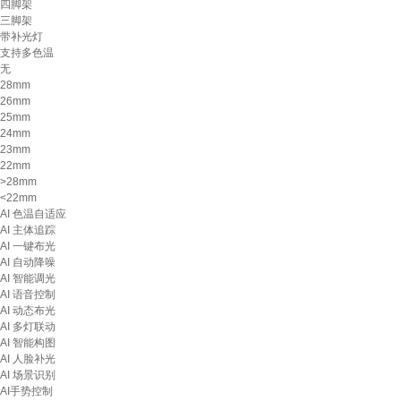
四脚架
三脚架
带补光灯
支持多色温
无
28mm
26mm
25mm
24mm
23mm
22mm
>28mm
<22mm
AI 色温自适应
AI 主体追踪
AI 一键布光
AI 自动降噪
AI 智能调光
AI 语音控制
AI 动态布光
AI 多灯联动
AI 智能构图
AI 人脸补光
AI 场景识别
AI手势控制