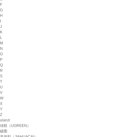
F
G
H
I
J
K
L
M
N
O
P
Q
R
S
T
U
V
W
X
Y
Z
ulanzi
绿联（UGREEN）
硕图
嘉华彩（JIAHUACAI）