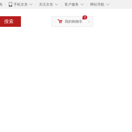
◇
◇
◇
◇
购
手机京东
关注京东
客户服务
网站导航
0
搜索
我的购物车
>