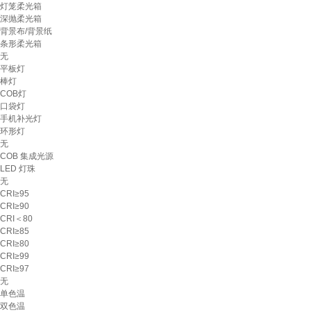
灯笼柔光箱
深抛柔光箱
背景布/背景纸
条形柔光箱
无
平板灯
棒灯
COB灯
口袋灯
手机补光灯
环形灯
无
COB 集成光源
LED 灯珠
无
CRI≥95
CRI≥90
CRI＜80
CRI≥85
CRI≥80
CRI≥99
CRI≥97
无
单色温
双色温