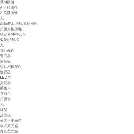
带AI跟拍
AI人脸跟拍
AI美颜滤镜
无
滑轨/电动滑轨/延时滑轨
拍摄支架/脚架
稳定器/手持云台
兔笼/拓展框
无
其他配件
引闪器
快装板
运动相机配件
监视器
LED屏
提词器
采集卡
导播台
拍摄台
无
灯架
反光板
长方形柔光箱
伞式柔光箱
方形柔光箱