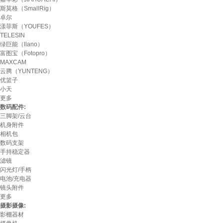
斯莫格（SmallRig）
卓尔
漾菲斯（YOUFES）
TELESIN
绿巨能（llano）
富图宝（Fotopro）
MAXCAM
云腾（YUNTENG）
优篮子
小天
更多
数码配件:
三脚架/云台
机身附件
相机包
数码支架
手持稳定器
滤镜
闪光灯/手柄
电池/充电器
镜头附件
更多
摄影摄像:
影棚器材