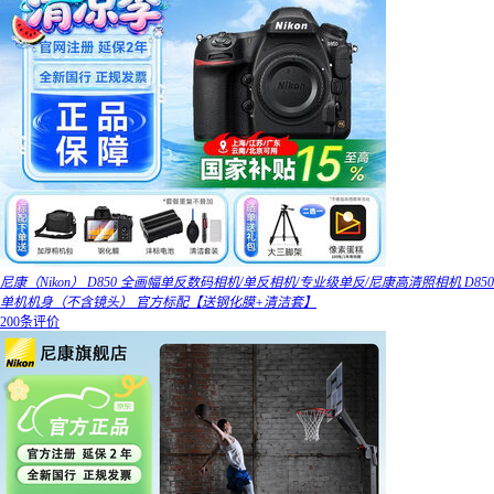
尼康（Nikon） D850 全画幅单反数码相机/单反相机/专业级单反/尼康高清照相机 D850
单机机身（不含镜头） 官方标配【送钢化膜+清洁套】
200条评价