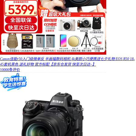
Canon佳能r50入门级微单反 半画幅数码相机 4k美颜小巧便携送七夕礼物 EOS R50 18-
45套机黑色 送礼好物 官方标配【京东仓发货 快至次日达~】
10000条评价