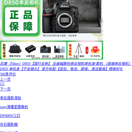
尼康（Nikon）D850【国行全新】 全画幅数码单反相机单机身/套机 （高端单反相机）
D850 单机身【不含镜头】 官方标配【送包、电池、屏保、清洁套装】晒单好礼
500条评价
上一页
1/5
下一页
单反摄影滑轨
sony演播室摄像机
DP600W三灯
灰石摄影棚