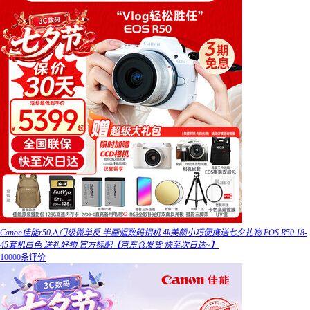
Canon佳能r50入门级微单反 半画幅数码相机 4k美颜小巧便携送七夕礼物 EOS R50 18-
45套机白色 送礼好物 官方标配【京东仓发货 快至次日达~】
10000条评价