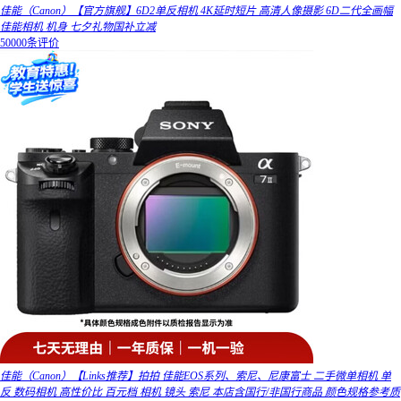
佳能（Canon）【官方旗舰】6D2单反相机 4K延时短片 高清人像摄影 6D二代全画幅
佳能相机 机身 七夕礼物国补立减
50000条评价
佳能（Canon）【Links推荐】拍拍 佳能EOS系列、索尼、尼康富士 二手微单相机 单
反 数码相机 高性价比 百元档 相机 镜头 索尼 本店含国行/非国行商品 颜色规格参考质