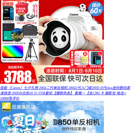
佳能（Canon）七夕礼物 200d二代单反相机 200d2代入门级200D II代vlog迷你数码高
清旅游 200DII白色18-55 STM套机【爆款热卖】 套餐一【含128G卡 摄影包 电池 v
10000条评价