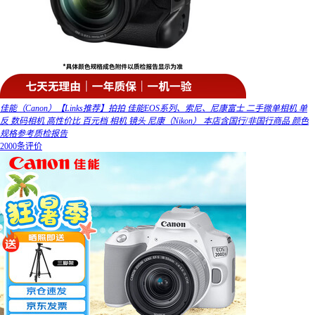
佳能（Canon）【Links推荐】拍拍 佳能EOS系列、索尼、尼康富士 二手微单相机 单
反 数码相机 高性价比 百元档 相机 镜头 尼康（Nikon） 本店含国行/非国行商品 颜色
规格参考质检报告
2000条评价