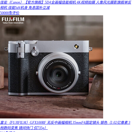
佳能（Canon）【官方旗舰】5D4全画幅佳能相机 4K视频拍摄 人像风光摄影旗舰单反
相机 佳能5d4机身 免息国补立减
50000条评价
富士（FUJIFILM）GFX100RF 无反中画幅相机 35mmF4固定镜头 银色（1.02亿像素 3
档数码变焦 镜间快门 仅735g）