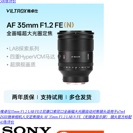
500条评价
唯卓仕35mm F1.2 LAB FE/Z尼康口索尼口全画幅大光圈自动对焦镜头适用于a7m4
Z6III微单相机人文定焦镜头 AF 35mm F1.2 LAB N FE（无镜身显示屏） 镜头官方标配
43条评价