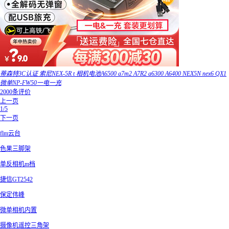
蒂森特3C认证 索尼NEX-5R t 相机电池A6500 a7m2 A7R2 a6300 A6400 NEX5N nex6 QX1
微单NP-FW50一电一充
2000条评价
上一页
1/5
下一页
flm云台
色果三脚架
单反相机m档
捷信GT2542
保定伟峰
微单相机内置
摄像机遥控三角架