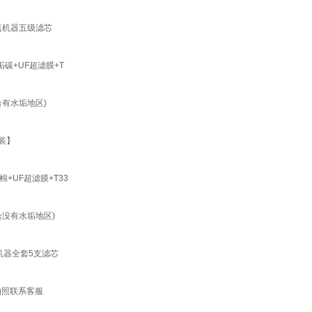
五盖机器五级滤芯
碳+UF超滤膜+T
合有水垢地区)
装】
+UF超滤膜+T33
合没有水垢地区)
腿机器全套5支滤芯
号拍照联系客服