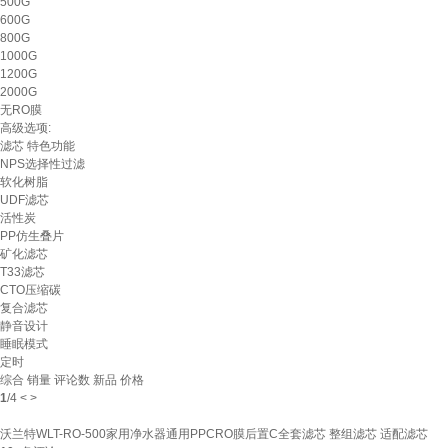
500G
600G
800G
1000G
1200G
2000G
无RO膜
高级选项:
滤芯
特色功能
NPS选择性过滤
软化树脂
UDF滤芯
活性炭
PP仿生叠片
矿化滤芯
T33滤芯
CTO压缩碳
复合滤芯
静音设计
睡眠模式
定时
综合
销量
评论数
新品
价格
1
/
4
<
>
沃兰特WLT-RO-500家用净水器通用PPCRO膜后置C全套滤芯 整组滤芯 适配滤芯