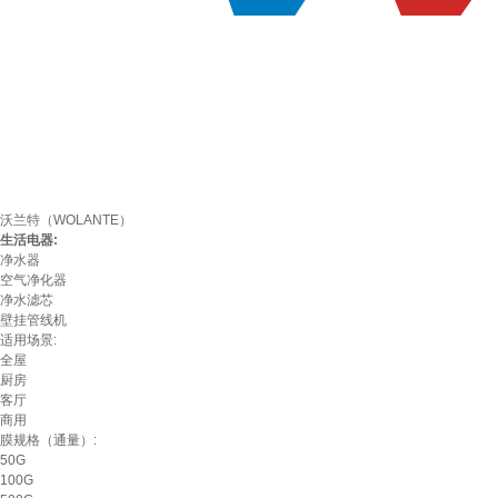
沃兰特（WOLANTE）
生活电器:
净水器
空气净化器
净水滤芯
壁挂管线机
适用场景:
全屋
厨房
客厅
商用
膜规格（通量）:
50G
100G