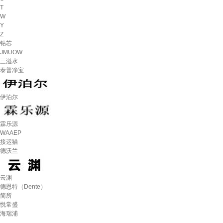
T
W
Y
Z
钻芯
JMUOW
三溢水
泰普净宝
伊泊尔
霖乐源
WAAEP
接运猫
德沃兰
云渊
德恩特（Dente）
简所
悦常盛
海瑞浦