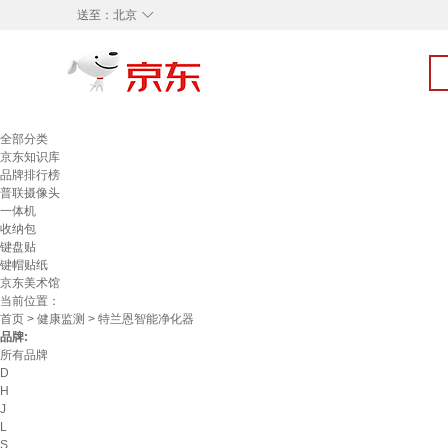
◇
送至：
北京
全部分类
京东知识库
品牌排行榜
普联摄像头
一体机
收纳包
键盘贴
键帽贴纸
京东美术馆
当前位置：
首页
>
健康监测
> 特兰恩智能净化器
品牌:
所有品牌
D
H
J
L
S