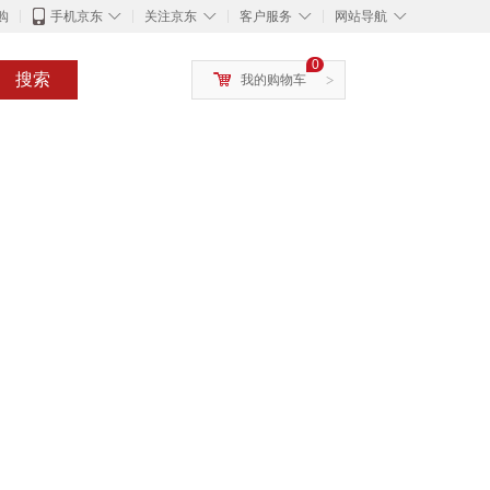
◇
◇
◇
◇
购
手机京东
关注京东
客户服务
网站导航
0
搜索
我的购物车
>