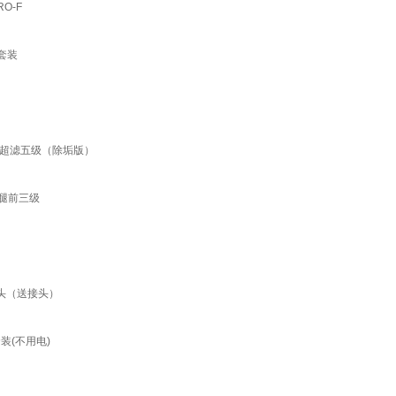
RO-F
E套装
快接超滤五级（除垢版）
三条腿前三级
龙头（送接头）
装(不用电)