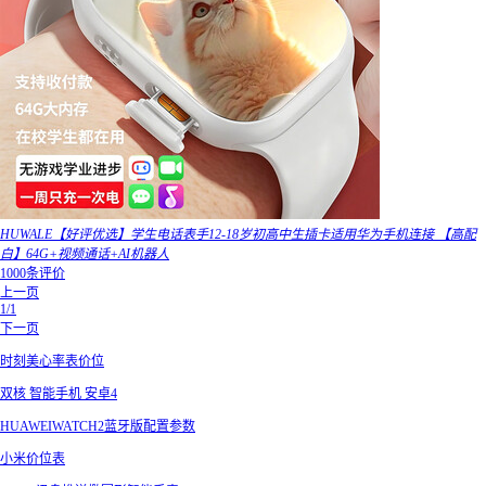
HUWALE【好评优选】学生电话表手12-18岁初高中生插卡适用华为手机连接 【高配
白】64G+视频通话+AI机器人
1000条评价
上一页
1/1
下一页
时刻美心率表价位
双核 智能手机 安卓4
HUAWEIWATCH2蓝牙版配置参数
小米价位表