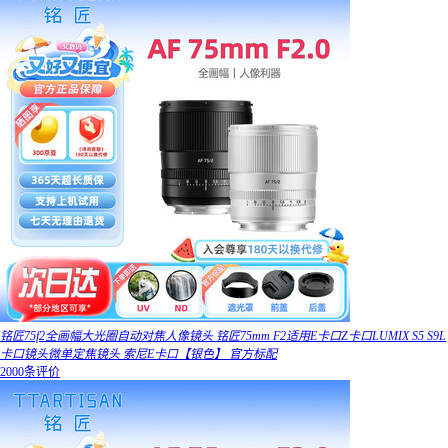
铭匠75f2全画幅大光圈自动对焦人像镜头 铭匠75mm F2适用E卡口Z卡口LUMIX S5 S9L
卡口镜头微单定焦镜头 索尼E卡口【银色】 官方标配
2000条评价