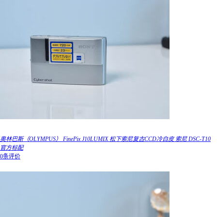
奥林巴斯（OLYMPUS） FinePix J10LUMIX 松下索尼复古CCD冷白皮 索尼 DSC-T10
官方标配
0条评价