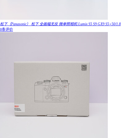
松下（Panasonic） 松下 全画幅无反 微单照相机 Lumix S5 S9 GX9 S5+50/1.8
0条评价