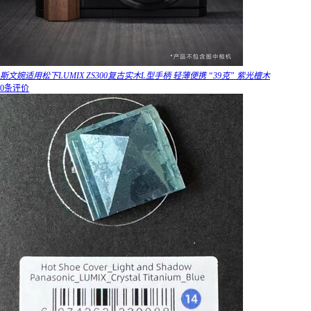
斯文婉适用松下LUMIX ZS300复古实木L型手柄 轻薄便携 “39克” 紫光檀木
0条评价