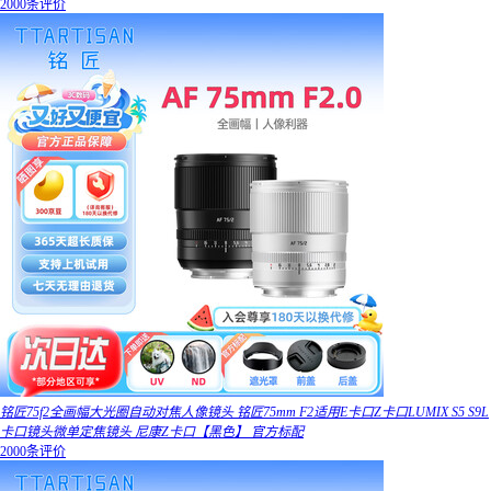
2000条评价
铭匠75f2全画幅大光圈自动对焦人像镜头 铭匠75mm F2适用E卡口Z卡口LUMIX S5 S9L
卡口镜头微单定焦镜头 尼康Z卡口【黑色】 官方标配
2000条评价