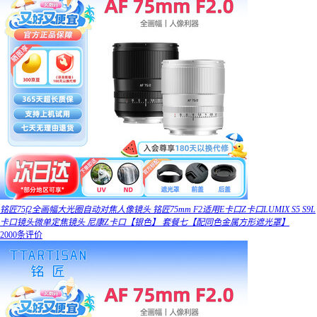
铭匠75f2全画幅大光圈自动对焦人像镜头 铭匠75mm F2适用E卡口Z卡口LUMIX S5 S9L
卡口镜头微单定焦镜头 尼康Z卡口【银色】 套餐七【配同色金属方形遮光罩】
2000条评价