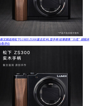
斯文婉适用松下LUMIX ZS300复古实木L型手柄 轻薄便携 “39克” 胡桃木
0条评价