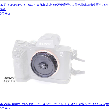
松下（Panasonic）LUMIX S1 II微单相机4430万像素相位对焦全画幅旗舰机 黑色 官方
标配
0条评价
斯文婉泛焦镜头适配SONYFUJILEICANIKONCANONLUMIX订制款 SONY E口32mmf10
0条评价