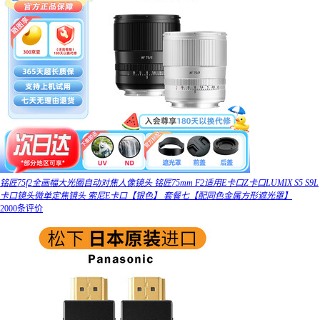
铭匠75f2全画幅大光圈自动对焦人像镜头 铭匠75mm F2适用E卡口Z卡口LUMIX S5 S9L
卡口镜头微单定焦镜头 索尼E卡口【银色】 套餐七【配同色金属方形遮光罩】
2000条评价