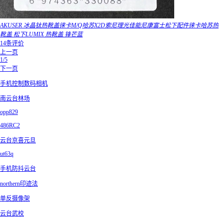
AKUSER 冰晶钛热靴盖徕卡M/Q哈苏X2D索尼理光佳能尼康富士松下配件徕卡哈苏热
靴盖 松下LUMIX 热靴盖 锋芒蓝
14条评价
上一页
1/5
下一页
手机控制数码相机
南云台林场
opp829
486RC2
云台京喜元旦
ut63q
手机防抖云台
northern印迹法
单反摄像架
云台武校