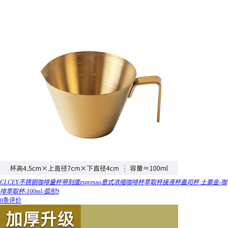
CLCEY不锈钢咖啡量杯带刻度espresso意式浓缩咖啡杯萃取杯接液杯盎司杯 土豪金-咖
啡萃取杯-100ml-弧形9
0条评价