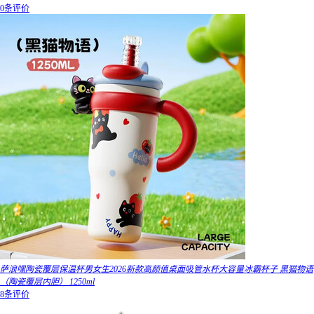
0条评价
萨浪嘿陶瓷覆层保温杯男女生2026新款高颜值桌面吸管水杯大容量冰霸杯子 黑猫物语
（陶瓷覆层内胆） 1250ml
8条评价