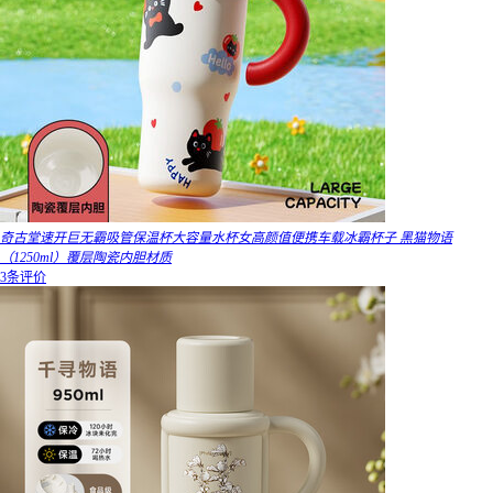
奇古堂速开巨无霸吸管保温杯大容量水杯女高颜值便携车载冰霸杯子 黑猫物语
（1250ml）覆层陶瓷内胆材质
3条评价