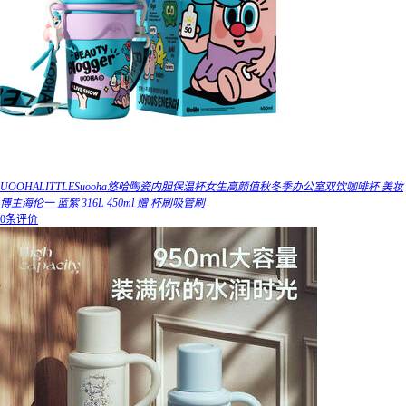
UOOHALITTLESuooha悠哈陶瓷内胆保温杯女生高颜值秋冬季办公室双饮咖啡杯 美妆
博主海伦一 蓝紫 316L 450ml 赠 杯刷吸管刷
0条评价