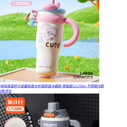
吨吨保温杯大容量吸管水杯高颜值冰霸款 萌兔甜心1250ml 不锈钢内胆
0条评价