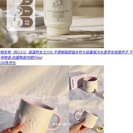
物生物（RELEA）保温杯女士316L不锈钢高颜值水杯大容量保冷水壶学生吸管杯子 千
寻物语-抗菌陶瓷内胆950ml
200条评价