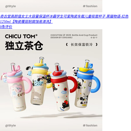
奇古堂高颜值女士大容量保温杯冰霸学生可爱陶瓷车载儿童吸管杯子 黑猫物语-红色
1250ml【陶瓷覆层耐腐蚀易清洗】
0条评价