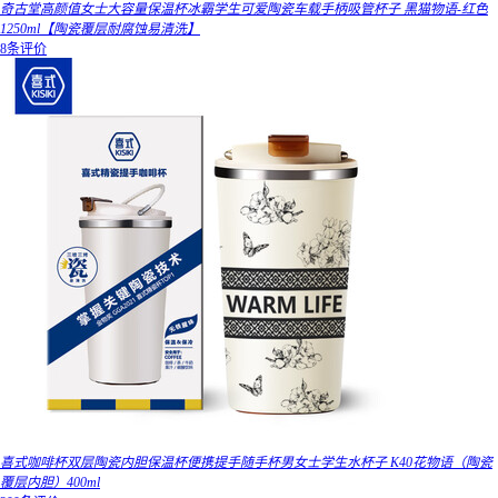
奇古堂高颜值女士大容量保温杯冰霸学生可爱陶瓷车载手柄吸管杯子 黑猫物语-红色
1250ml【陶瓷覆层耐腐蚀易清洗】
8条评价
喜式咖啡杯双层陶瓷内胆保温杯便携提手随手杯男女士学生水杯子 K40花物语（陶瓷
覆层内胆）400ml