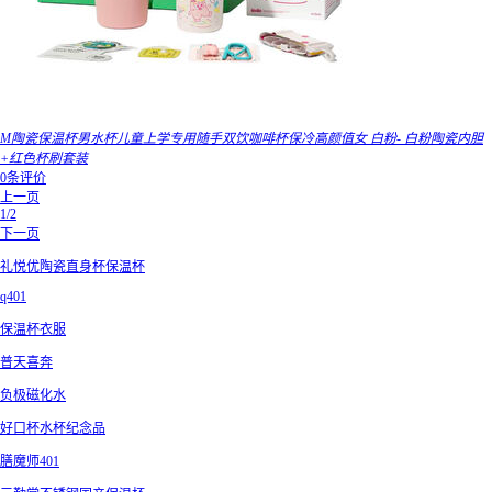
M陶瓷保温杯男水杯儿童上学专用随手双饮咖啡杯保冷高颜值女 白粉- 白粉陶瓷内胆
+红色杯刷套装
0条评价
上一页
1/2
下一页
礼悦优陶瓷直身杯保温杯
q401
保温杯衣服
普天喜奔
负极磁化水
好口杯水杯纪念品
膳魔师401