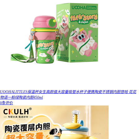
UOOHALITTLES保温杯女生高颜值大容量吸管水杯子便携陶瓷不锈钢内胆悠哈 花花
物语一粉绿陶瓷内胆450ml
0条评价