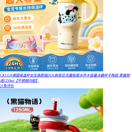
CKULH德国保温杯女生高颜值2026新款巨无霸吸管水杯大容量冰霸杯子陶瓷 黑猫物
语1250ml【不锈钢内胆】
21条评价