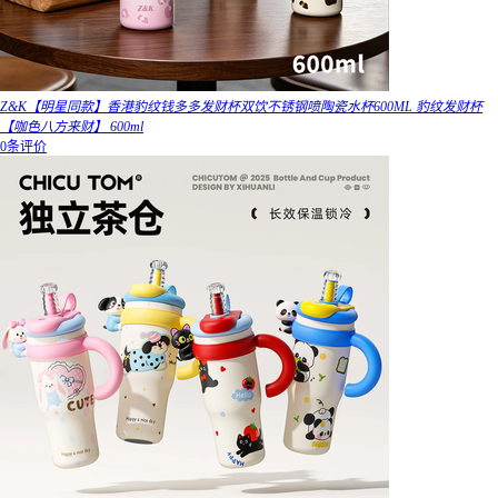
Z&K【明星同款】香港豹纹钱多多发财杯双饮不锈钢喷陶瓷水杯600ML 豹纹发财杯
【咖色八方来财】 600ml
0条评价