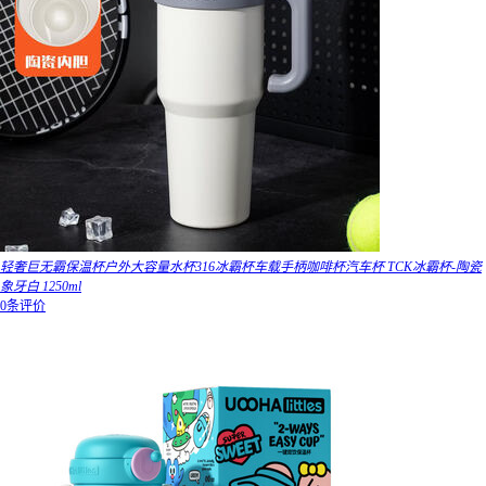
轻奢巨无霸保温杯户外大容量水杯316冰霸杯车载手柄咖啡杯汽车杯 TCK冰霸杯-陶瓷
象牙白 1250ml
0条评价