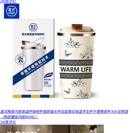
200条评价
喜式陶瓷内胆保温杯咖啡杯高颜值水杯双层真空保温学生杯子便携茶杯 K40花物语
（陶瓷覆层内胆400ML）
500条评价