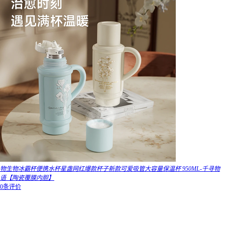
物生物冰霸杯便携水杯星盏网红爆款杯子新款可爱吸管大容量保温杯 950ML-千寻物
语【陶瓷覆膜内胆】
0条评价