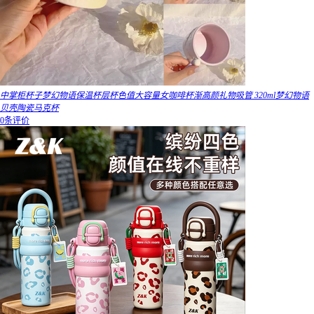
中掌柜杯子梦幻物语保温杯层杯色值大容量女咖啡杯渐高颜礼物吸管 320ml梦幻物语
贝壳陶瓷马克杯
0条评价