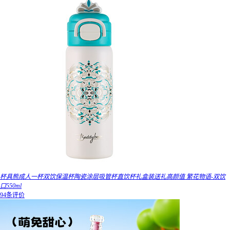
杯具熊成人一杯双饮保温杯陶瓷涂层吸管杯直饮杯礼盒装送礼高颜值 繁花物语-双饮
口550ml
94条评价