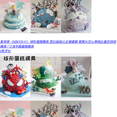
爱帛哆（AIBODUO）球形蛋糕模具 芭比娃娃公主裙蛋糕 窝窝头空心寿桃比基尼烘焙
模具 7寸浅半圆蛋糕模具
0条评价