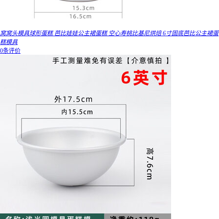
窝窝头模具球形蛋糕 芭比娃娃公主裙蛋糕 空心寿桃比基尼烘焙 6寸固底芭比公主裙蛋
糕模具
0条评价