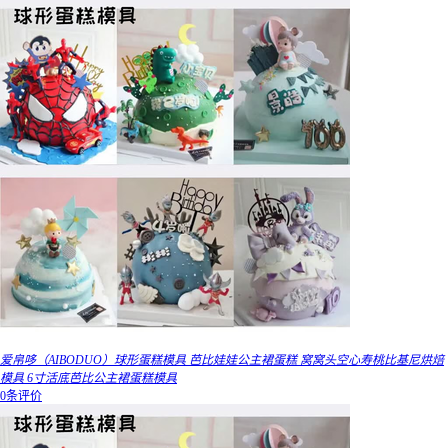
爱帛哆（AIBODUO）球形蛋糕模具 芭比娃娃公主裙蛋糕 窝窝头空心寿桃比基尼烘焙
模具 6寸活底芭比公主裙蛋糕模具
0条评价