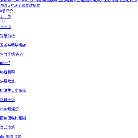
爱帛哆（AIBODUO）球形蛋糕模具 芭比娃娃公主裙蛋糕 窝窝头空心寿桃比基尼烘焙
模具 5寸深半圆蛋糕模具
0条评价
上一页
1/3
下一页
锡纸油纸
五谷杂粮烘焙店
空气炸锅 点心
moon7
hp包装箱
烘焙吐丝
奶油生日小蛋糕
烤饼干纸
chant烧烤炉
面包蛋糕甜甜圈
泰式烧烤
diy 蛋糕 套装