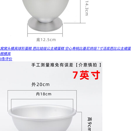
窝窝头模具球形蛋糕 芭比娃娃公主裙蛋糕 空心寿桃比基尼烘焙 7寸活底芭比公主裙蛋
糕模具
0条评价