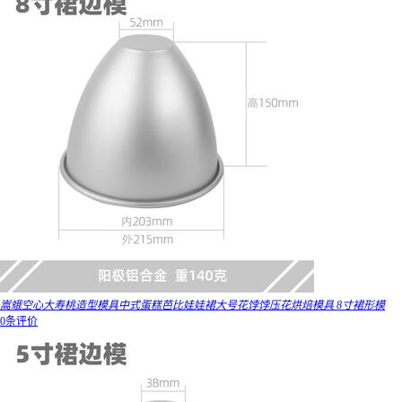
嵩蛾空心大寿桃造型模具中式蛋糕芭比娃娃裙大号花饽饽压花烘焙模具 8寸裙形模
0条评价