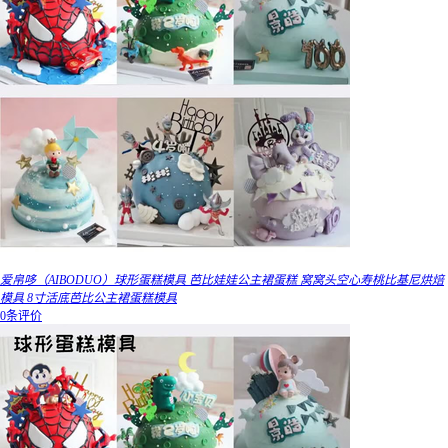
爱帛哆（AIBODUO）球形蛋糕模具 芭比娃娃公主裙蛋糕 窝窝头空心寿桃比基尼烘焙
模具 8寸活底芭比公主裙蛋糕模具
0条评价