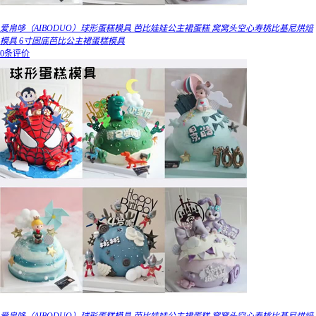
爱帛哆（AIBODUO）球形蛋糕模具 芭比娃娃公主裙蛋糕 窝窝头空心寿桃比基尼烘焙
模具 6寸固底芭比公主裙蛋糕模具
0条评价