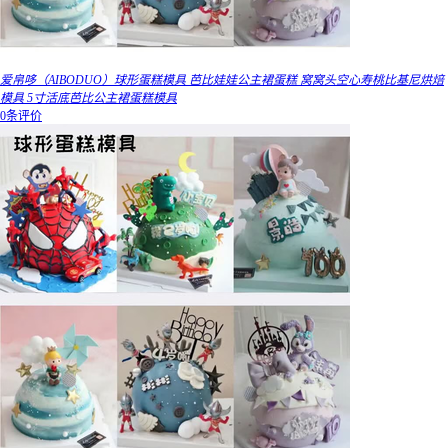
爱帛哆（AIBODUO）球形蛋糕模具 芭比娃娃公主裙蛋糕 窝窝头空心寿桃比基尼烘焙
模具 5寸活底芭比公主裙蛋糕模具
0条评价