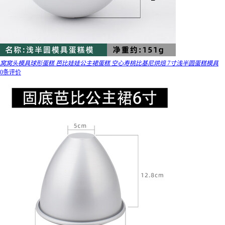
窝窝头模具球形蛋糕 芭比娃娃公主裙蛋糕 空心寿桃比基尼烘焙 7寸浅半圆蛋糕模具
0条评价