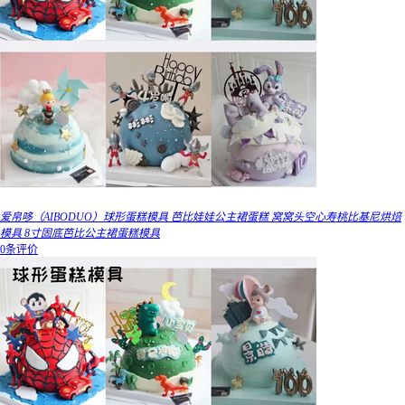
爱帛哆（AIBODUO）球形蛋糕模具 芭比娃娃公主裙蛋糕 窝窝头空心寿桃比基尼烘焙
模具 8寸固底芭比公主裙蛋糕模具
0条评价