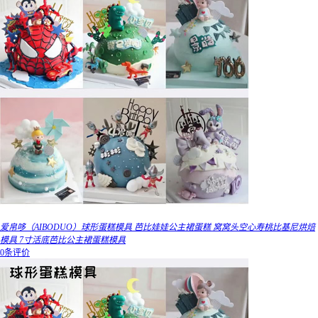
爱帛哆（AIBODUO）球形蛋糕模具 芭比娃娃公主裙蛋糕 窝窝头空心寿桃比基尼烘焙
模具 7寸活底芭比公主裙蛋糕模具
0条评价