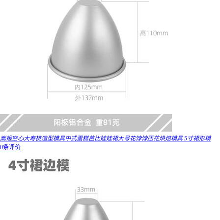
嵩蛾空心大寿桃造型模具中式蛋糕芭比娃娃裙大号花饽饽压花烘焙模具 5寸裙形模
0条评价