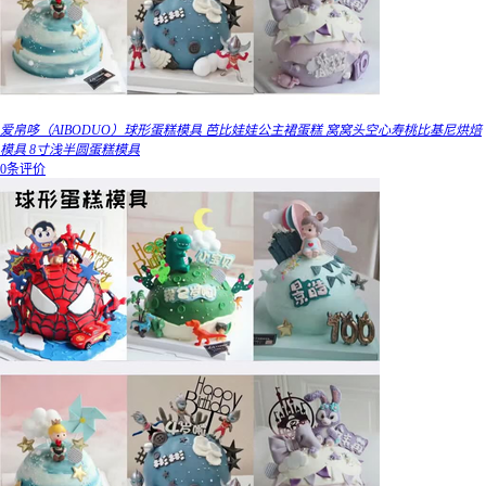
爱帛哆（AIBODUO）球形蛋糕模具 芭比娃娃公主裙蛋糕 窝窝头空心寿桃比基尼烘焙
模具 8寸浅半圆蛋糕模具
0条评价