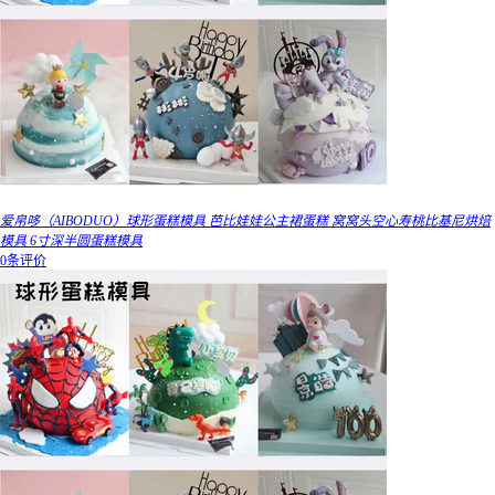
爱帛哆（AIBODUO）球形蛋糕模具 芭比娃娃公主裙蛋糕 窝窝头空心寿桃比基尼烘焙
模具 6寸深半圆蛋糕模具
0条评价