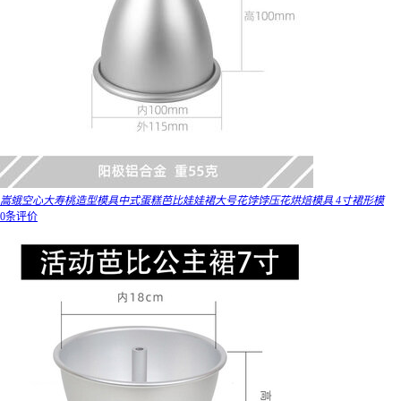
嵩蛾空心大寿桃造型模具中式蛋糕芭比娃娃裙大号花饽饽压花烘焙模具 4寸裙形模
0条评价