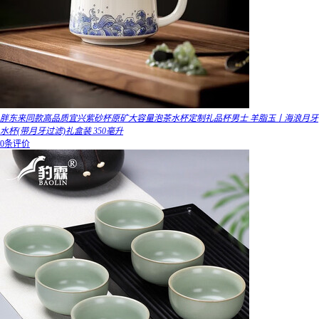
胖东来同款高品质宜兴紫砂杯原矿大容量泡茶水杯定制礼品杯男士 羊脂玉丨海浪月牙
水杯(带月牙过滤)礼盒装 350毫升
0条评价