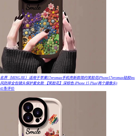
名界（MINGJIE）适用于苹果17promax手机壳新款简约笑脸花iPhone17promax硅胶ins
风防摔全包镜头保护套女款 【笑脸花】深棕色 iPhone 15 Plus(两个摄像头)
41条评价