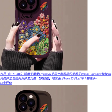
名界（MINGJIE）适用于苹果17promax手机壳新款简约笑脸花iPhone17promax硅胶ins
风防摔全包镜头保护套女款 【笑脸花】暗紫色 iPhone 15 Plus(两个摄像头)
41条评价