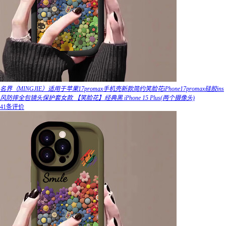
名界（MINGJIE）适用于苹果17promax手机壳新款简约笑脸花iPhone17promax硅胶ins
风防摔全包镜头保护套女款 【笑脸花】经典黑 iPhone 15 Plus(两个摄像头)
41条评价