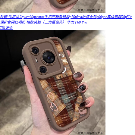
玲琉 适用华为pura90promax手机壳新款硅胶p70ultra防摔全包p60por高级感趣味p50e
保护套网红喝奶 格纹笑脸（三角摄像头） 华为 P60 Pro
7条评价