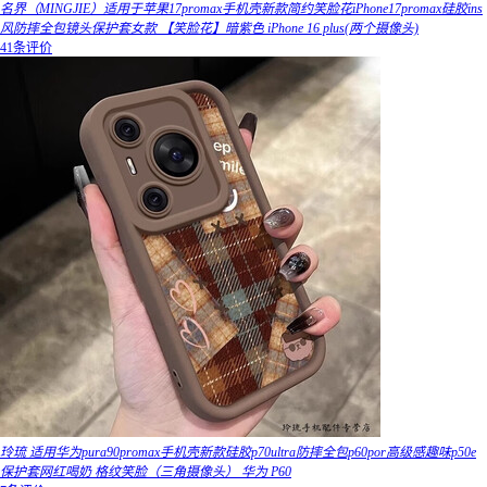
名界（MINGJIE）适用于苹果17promax手机壳新款简约笑脸花iPhone17promax硅胶ins
风防摔全包镜头保护套女款 【笑脸花】暗紫色 iPhone 16 plus(两个摄像头)
41条评价
玲琉 适用华为pura90promax手机壳新款硅胶p70ultra防摔全包p60por高级感趣味p50e
保护套网红喝奶 格纹笑脸（三角摄像头） 华为 P60