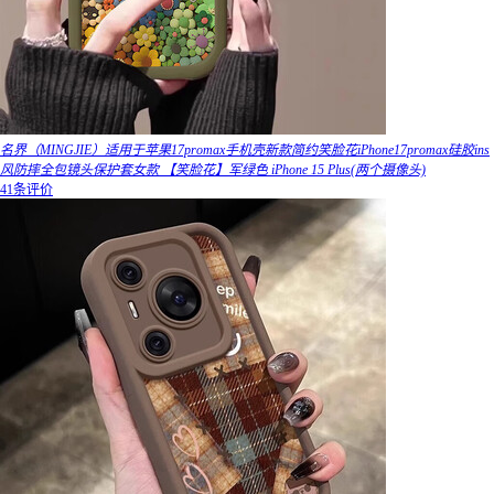
名界（MINGJIE）适用于苹果17promax手机壳新款简约笑脸花iPhone17promax硅胶ins
风防摔全包镜头保护套女款 【笑脸花】军绿色 iPhone 15 Plus(两个摄像头)
41条评价