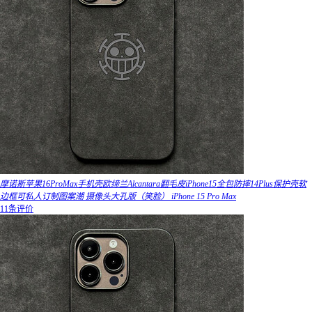
摩诺斯苹果16ProMax手机壳欧缔兰Alcantara翻毛皮iPhone15全包防摔14Plus保护壳软
边框可私人订制图案潮 摄像头大孔版（笑脸） iPhone 15 Pro Max
11条评价