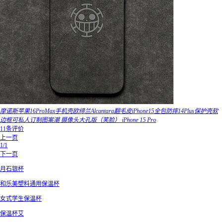
摩诺斯苹果16ProMax手机壳欧缔兰Alcantara翻毛皮iPhone15全包防摔14Plus保护壳软
边框可私人订制图案潮 摄像头大孔版（笑脸） iPhone 15 Pro
11条评价
上一页
1/1
下一页
月石银杯
和乐美塑料通用保温杯
女式学生保温杯
保温杯艾