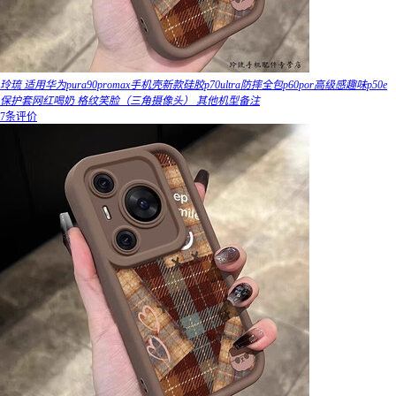
玲琉 适用华为pura90promax手机壳新款硅胶p70ultra防摔全包p60por高级感趣味p50e
保护套网红喝奶 格纹笑脸（三角摄像头） 其他机型备注
7条评价