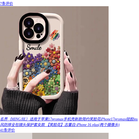
7条评价
名界（MINGJIE）适用于苹果17promax手机壳新款简约笑脸花iPhone17promax硅胶ins
风防摔全包镜头保护套女款 【笑脸花】古董白 iPhone 16 plus(两个摄像头)
41条评价