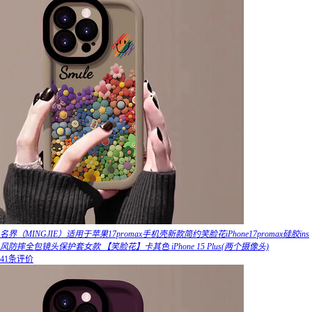
名界（MINGJIE）适用于苹果17promax手机壳新款简约笑脸花iPhone17promax硅胶ins
风防摔全包镜头保护套女款 【笑脸花】卡其色 iPhone 15 Plus(两个摄像头)
41条评价