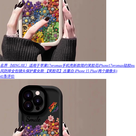
名界（MINGJIE）适用于苹果17promax手机壳新款简约笑脸花iPhone17promax硅胶ins
风防摔全包镜头保护套女款 【笑脸花】古董白 iPhone 15 Plus(两个摄像头)
41条评价