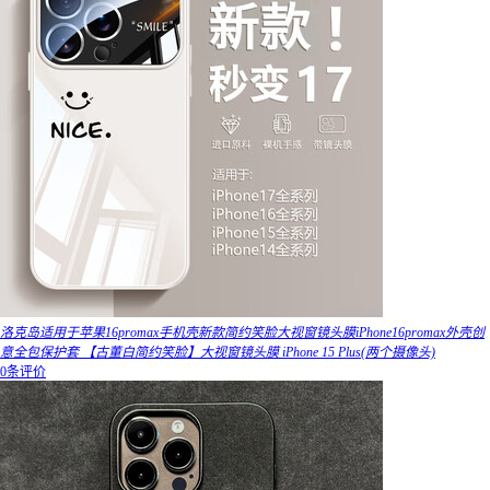
洛克岛适用于苹果16promax手机壳新款简约笑脸大视窗镜头膜iPhone16promax外壳创
意全包保护套 【古董白简约笑脸】大视窗镜头膜 iPhone 15 Plus(两个摄像头)
0条评价