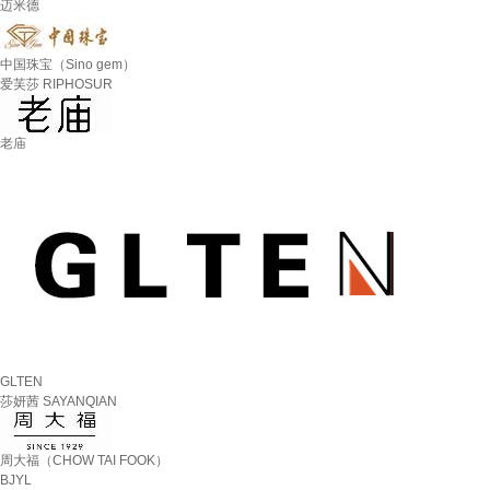
迈米德
中国珠宝（Sino gem）
爱芙莎 RIPHOSUR
老庙
GLTEN
莎妍茜 SAYANQIAN
周大福（CHOW TAI FOOK）
BJYL