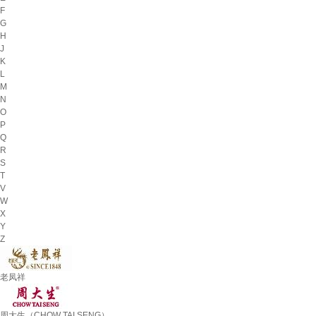
F
G
H
J
K
L
M
N
O
P
Q
R
S
T
V
W
X
Y
Z
老凤祥
周大生（CHOW TAI SENG）