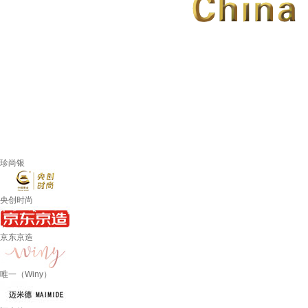
珍尚银
央创时尚
京东京造
唯一（Winy）