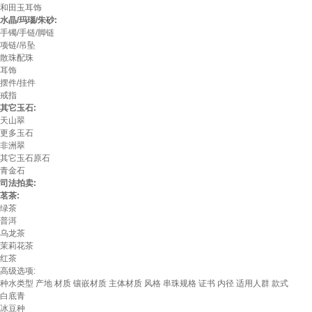
和田玉耳饰
水晶/玛瑙/朱砂:
手镯/手链/脚链
项链/吊坠
散珠配珠
耳饰
摆件/挂件
戒指
其它玉石:
天山翠
更多玉石
非洲翠
其它玉石原石
青金石
司法拍卖:
茗茶:
绿茶
普洱
乌龙茶
茉莉花茶
红茶
高级选项:
种水类型
产地
材质
镶嵌材质
主体材质
风格
串珠规格
证书
内径
适用人群
款式
白底青
冰豆种