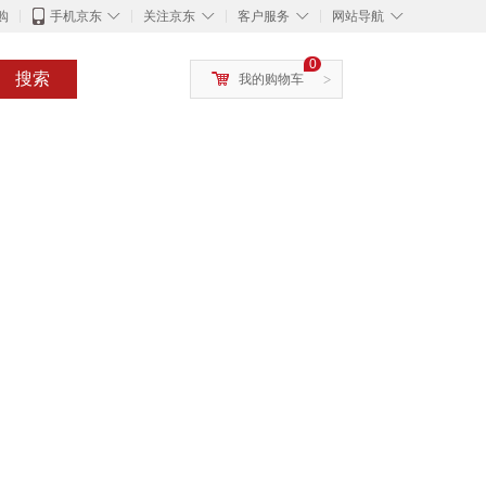
◇
◇
◇
◇
购
手机京东
关注京东
客户服务
网站导航
0
搜索
我的购物车
>