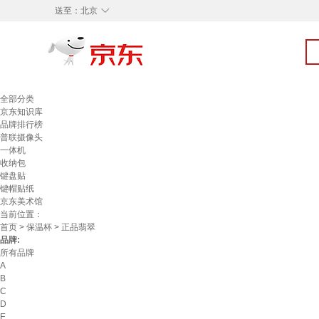
◇
送至：
北京
全部分类
京东知识库
品牌排行榜
普联摄像头
一体机
收纳包
键盘贴
键帽贴纸
京东美术馆
当前位置：
首页
>
保温杯
> 正品翡翠
品牌:
所有品牌
A
B
C
D
E