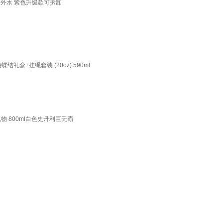
把户外水 紫色升级款可拆卸
礼盒+挂绳套装 (20oz) 590ml
物 800ml白色史丹利巨无霸