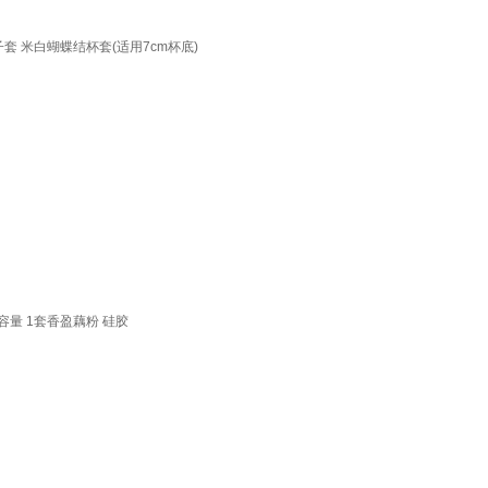
杯子套 米白蝴蝶结杯套(适用7cm杯底)
大容量 1套香盈藕粉 硅胶