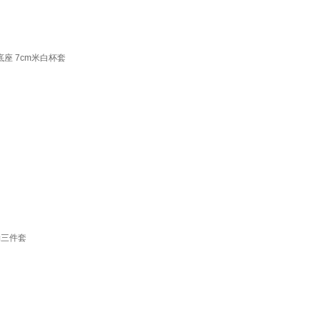
底座 7cm米白杯套
漏三件套