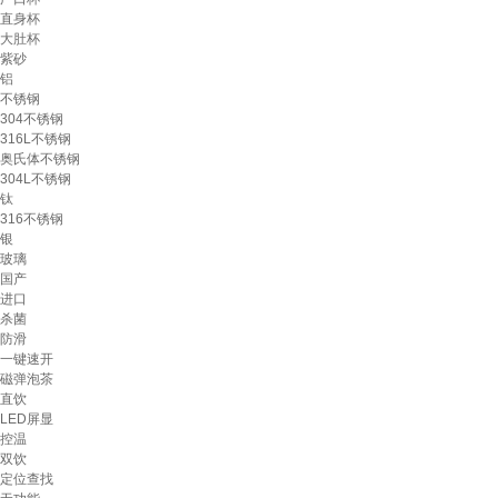
直身杯
大肚杯
紫砂
铝
不锈钢
304不锈钢
316L不锈钢
奥氏体不锈钢
304L不锈钢
钛
316不锈钢
银
玻璃
国产
进口
杀菌
防滑
一键速开
磁弹泡茶
直饮
LED屏显
控温
双饮
定位查找