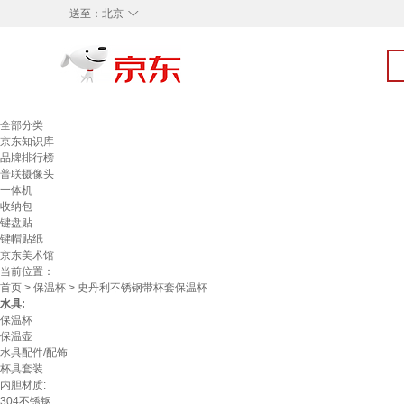
◇
送至：
北京
全部分类
京东知识库
品牌排行榜
普联摄像头
一体机
收纳包
键盘贴
键帽贴纸
京东美术馆
当前位置：
首页
>
保温杯
> 史丹利不锈钢带杯套保温杯
水具:
保温杯
保温壶
水具配件/配饰
杯具套装
内胆材质:
304不锈钢