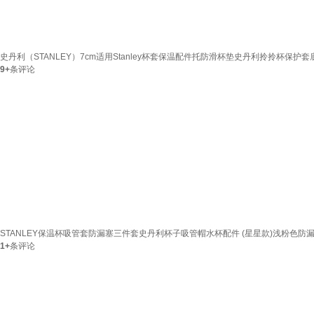
史丹利（STANLEY）7cm适用Stanley杯套保温配件托防滑杯垫史丹利拎拎杯保护套
9+
条评论
STANLEY保温杯吸管套防漏塞三件套史丹利杯子吸管帽水杯配件 (星星款)浅粉色防
1+
条评论