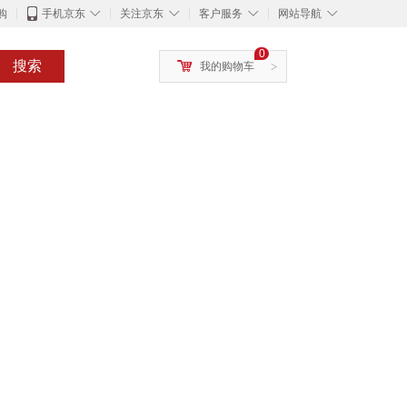
◇
◇
◇
◇
购
手机京东
关注京东
客户服务
网站导航
0
搜索
我的购物车
>