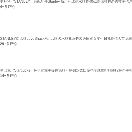
史丹利（STANLEY）适配配件Stanley 斯坦利冰霸水杯套40oz保温杯包斜跨带手
4+
条评论
STANLEY保温杯LoveShackFancy联名水杯礼盒包装送闺蜜女友生日礼物情人节 蓝蝴蝶结
29+
条评论
星巴克（Starbucks）杯子冰霸手提保温杯不锈钢双饮口便携车载咖啡杯随行杯伴手礼
14+
条评论