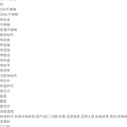
铝
316不锈钢
304L不锈钢
铝合金
不锈钢
普通不锈钢
附加组件:
带杯套
带提绳
带茶隔
带吸管
带杯盖
带把手
带背带
无附加组件
带挂件
杯盖样式:
按压式
旋盖
翻盖
吸管式
高级选项:
杯身样式
杯身主体材质
国产/进口
功能
容量
适用场景
适用人群
杯盖材质
类别
杯身
异形杯
广口杯