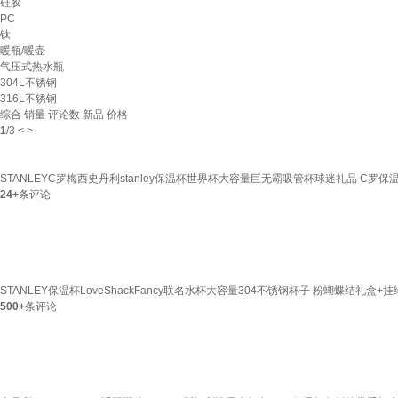
硅胶
PC
钛
暖瓶/暖壶
气压式热水瓶
304L不锈钢
316L不锈钢
综合
销量
评论数
新品
价格
1
/
3
<
>
STANLEYC罗梅西史丹利stanley保温杯世界杯大容量巨无霸吸管杯球迷礼品 C罗保温
24+
条评论
STANLEY保温杯LoveShackFancy联名水杯大容量304不锈钢杯子 粉蝴蝶结礼盒+挂绳套装
500+
条评论