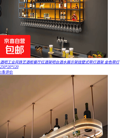
酒吧工业风铁艺酒柜餐厅红酒架吧台酒水展示架挂壁式带灯酒架 金色带灯
250*20*120
1条评价