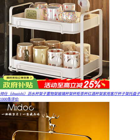
帅仕（shuaishi）沥水杯架子置物架玻璃杯架杯柜茶杯红酒杯架家用客厅杯子架托盘子
1000条评价