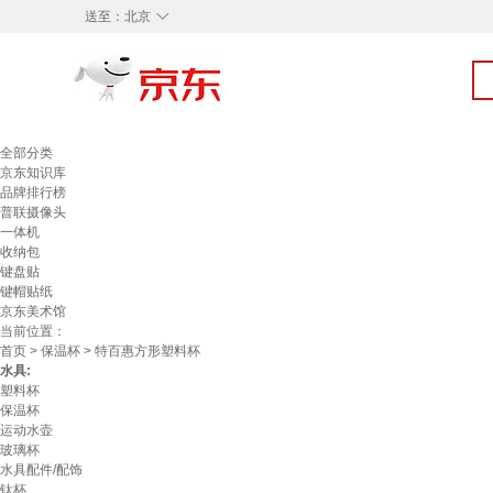
◇
送至：
北京
全部分类
京东知识库
品牌排行榜
普联摄像头
一体机
收纳包
键盘贴
键帽贴纸
京东美术馆
当前位置：
首页
>
保温杯
> 特百惠方形塑料杯
水具:
塑料杯
保温杯
运动水壶
玻璃杯
水具配件/配饰
钛杯