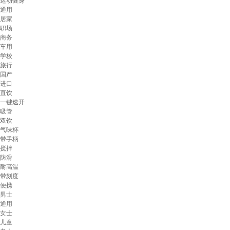
运动健身
通用
居家
职场
商务
车用
学校
旅行
国产
进口
直饮
一键速开
吸管
双饮
气味杯
带手柄
搅拌
防滑
耐高温
带刻度
便携
男士
通用
女士
儿童