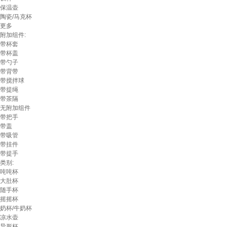
保温壶
陶瓷/马克杯
更多
附加组件:
带杯套
带杯盖
带勺子
带背带
带搅拌球
带提绳
带茶隔
无附加组件
带把手
带盖
带吸管
带挂件
带提手
类别:
吨吨杯
大肚杯
随手杯
摇摇杯
奶杯/牛奶杯
凉水壶
异形杯