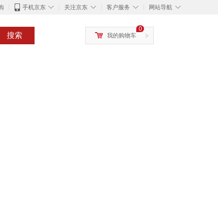
◇
◇
◇
◇
购
手机京东
关注京东
客户服务
网站导航
0
搜索
我的购物车
>