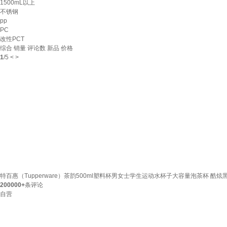
1500mL以上
不锈钢
pp
PC
改性PCT
综合
销量
评论数
新品
价格
1
/
5
<
>
特百惠（Tupperware）茶韵500ml塑料杯男女士学生运动水杯子大容量泡茶杯 酷炫
200000+
条评论
自营