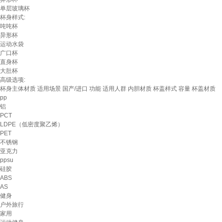
单层玻璃杯
杯身样式:
吨吨杯
异形杯
运动水袋
广口杯
直身杯
大肚杯
高级选项:
杯身主体材质
适用场景
国产/进口
功能
适用人群
内胆材质
杯盖样式
容量
杯盖材质
pp
铝
PCT
LDPE（低密度聚乙烯）
PET
不锈钢
亚克力
ppsu
硅胶
ABS
AS
健身
户外旅行
家用