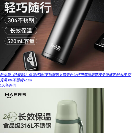
哈尔斯（HAERS）保温杯304不锈钢男女商务办公杯带茶隔泡茶杯子便携定制水杯 亚
光黑304不锈钢520ml
100条评价