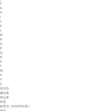
F
G
H
I
J
K
L
M
N
O
P
Q
R
S
T
W
X
Y
Z
尚言坊
威尔基
容山堂
班意
皓梵洁（HAOFANJIE）
祥业