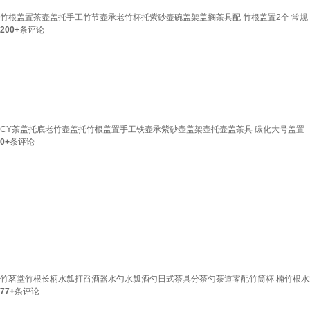
竹根盖置茶壶盖托手工竹节壶承老竹杯托紫砂壶碗盖架盖搁茶具配 竹根盖置2个 常规
200+
条评论
CY茶盖托底老竹壶盖托竹根盖置手工铁壶承紫砂壶盖架壶托壶盖茶具 碳化大号盖置
0+
条评论
竹茗堂竹根长柄水瓢打舀酒器水勺水瓢酒勺日式茶具分茶勺茶道零配竹筒杯 楠竹根水
77+
条评论