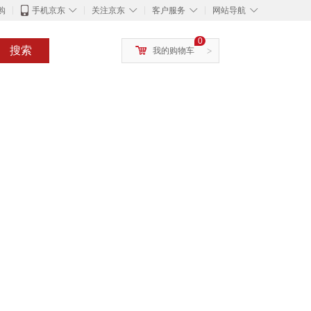
◇
◇
◇
◇
购
手机京东
关注京东
客户服务
网站导航
0
搜索
我的购物车
>