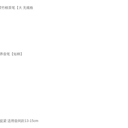
紫竹根茶笔【大 无规格
节养壶笔【短柄】
 适用壶间距13-15cm