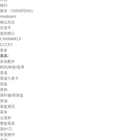
咏幻
唐丰（TANGFENG）
Aseblarm
南山先生
百圣牛
瓷韵慈心
CRHMMFLF
CLCEY
更多
茶具:
茶具配件
杯托/杯垫/壶承
茶壶
茶道六君子
茶匙
茶杯
茶叶罐/茶饼盒
茶滤
茶盘茶托
茶夹
公道杯
整套茶具
茶针/刀
茶宠摆件