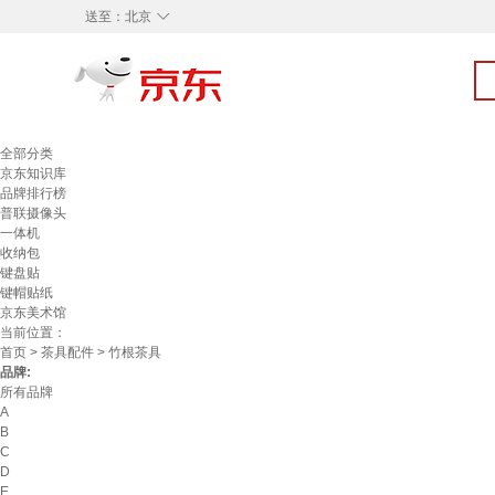
◇
送至：
北京
全部分类
京东知识库
品牌排行榜
普联摄像头
一体机
收纳包
键盘贴
键帽贴纸
京东美术馆
当前位置：
首页
>
茶具配件
> 竹根茶具
品牌:
所有品牌
A
B
C
D
E