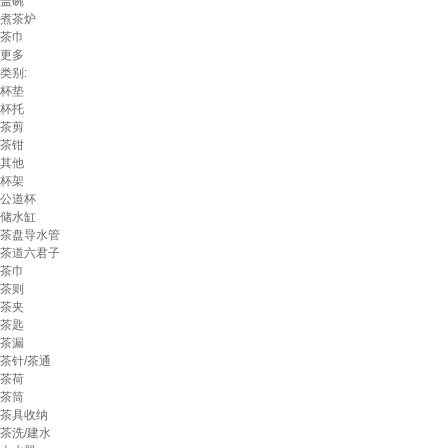
盖碗
煮茶炉
茶巾
更多
类别:
杯垫
杯托
茶剪
茶钳
其他
杯架
公道杯
储水缸
茶盘导水管
茶道六君子
茶巾
茶则
茶夹
茶匙
茶漏
茶针/茶通
茶荷
茶筒
茶具收纳
茶洗/建水