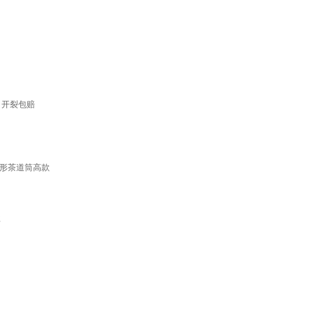
 开裂包赔
方形茶道筒高款
款