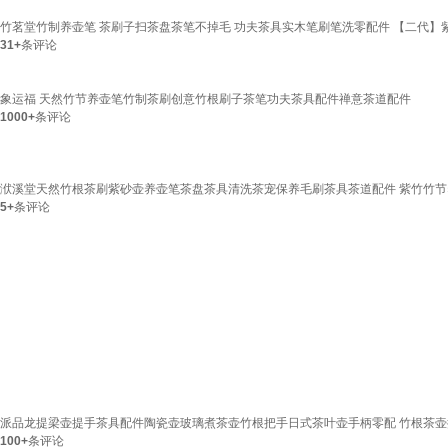
竹茗堂竹制养壶笔 茶刷子扫茶盘茶笔不掉毛 功夫茶具实木笔刷笔洗零配件 【二代】
31+
条评论
象运福 天然竹节养壶笔竹制茶刷创意竹根刷子茶笔功夫茶具配件禅意茶道配件
1000+
条评论
洑溪堂天然竹根茶刷紫砂壶养壶笔茶盘茶具清洗茶宠保养毛刷茶具茶道配件 紫竹竹
5+
条评论
派品龙提梁壶提手茶具配件陶瓷壶玻璃煮茶壶竹根把手日式茶叶壶手柄零配 竹根茶壶提梁
100+
条评论