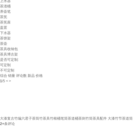
上水器
茶渣桶
养壶笔
茶筅
茶筅座
盖置
下水器
茶饼架
茶壶
茶具收纳包
茶具博古架
是否可定制:
可定制
不可定制
综合
销量
评论数
新品
价格
1
/
5
<
>
大漆复古竹编六君子茶筒竹茶具竹根桶笔筒茶道桶茶则竹筒茶具配件 大漆竹节茶道筒
2+
条评论