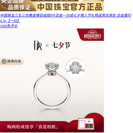
中国珠宝三生三世黄金情侣戒指999足金一对戒七夕情人节礼物送男女朋友 总金重约
4.3g【一对】
1000条评价