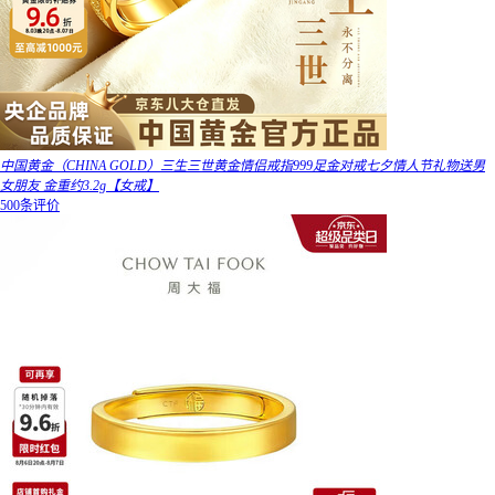
中国黄金（CHINA GOLD）三生三世黄金情侣戒指999足金对戒七夕情人节礼物送男
女朋友 金重约3.2g【女戒】
500条评价