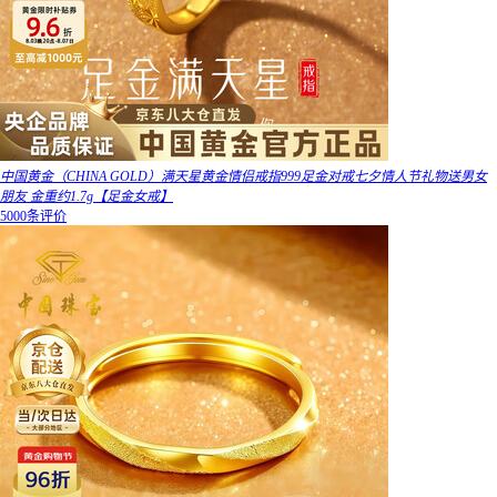
中国黄金（CHINA GOLD）满天星黄金情侣戒指999足金对戒七夕情人节礼物送男女
朋友 金重约1.7g【足金女戒】
5000条评价