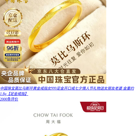
中国珠宝莫比乌斯环黄金戒指女999足金开口戒七夕情人节礼物送女朋友老婆 金重约
1.8g【足金戒指】
2000条评价