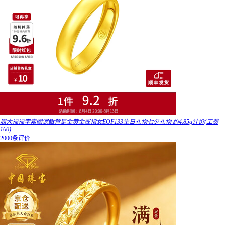
周大福福字素圈泥鳅背足金黄金戒指女EOF133生日礼物七夕礼物 约4.85g计价(工费
160)
2000条评价