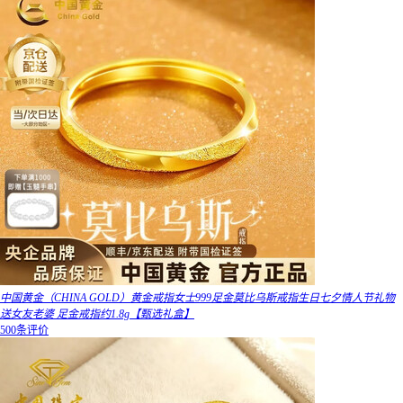
中国黄金（CHINA GOLD）黄金戒指女士999足金莫比乌斯戒指生日七夕情人节礼物
送女友老婆 足金戒指约1.8g【甄选礼盒】
500条评价