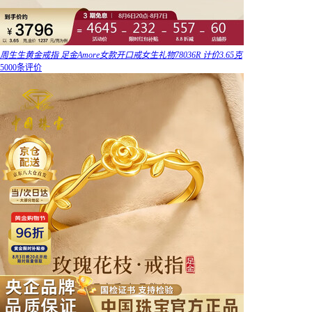
周生生黄金戒指 足金Amore女款开口戒女生礼物78036R 计价3.65克
5000条评价