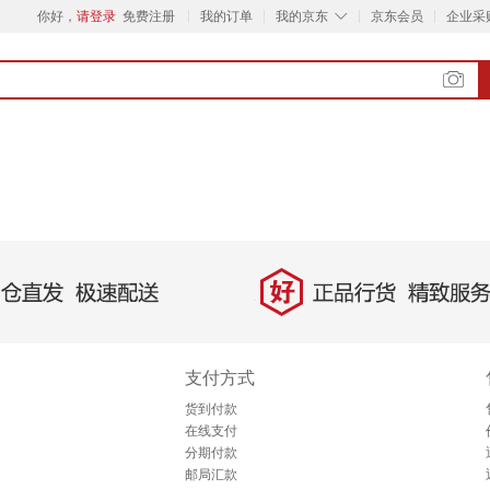
◇
你好，
请登录
免费注册
我的订单
我的京东
京东会员
企业采
好
直发，极速配送
正品行货，精致服务
支付方式
货到付款
在线支付
分期付款
邮局汇款