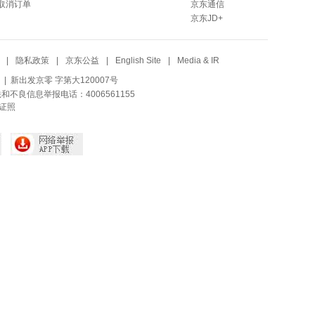
取消订单
京东通信
京东JD+
|
隐私政策
|
京东公益
|
English Site
|
Media & IR
| 新出发京零 字第大120007号
法和不良信息举报电话：4006561155
证照