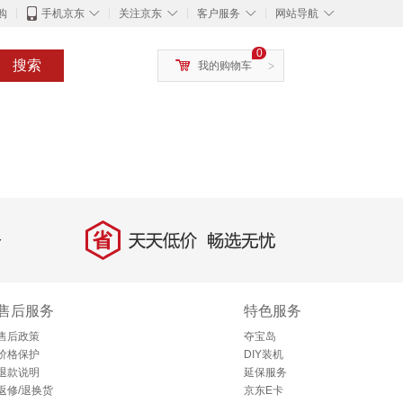
◇
◇
◇
◇
购
手机京东
关注京东
客户服务
网站导航
0
搜索
我的购物车
>
省
天天低价，畅选无忧
售后服务
特色服务
售后政策
夺宝岛
价格保护
DIY装机
退款说明
延保服务
返修/退换货
京东E卡