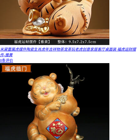
米黛蕾属虎摆件陶瓷生肖虎年吉祥物茶宠茶玩老虎创意家居客厅桌面装 福虎运财摆
件-雅黄
0条评价