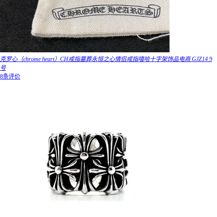
克罗心（chrome heart）CH戒指墓葬永恒之心情侣戒指嘻哈十字架饰品电商 GJZ14 9
号
8条评价