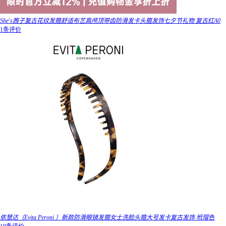
She's茜子复古花纹发箍舒适布艺高颅顶带齿防滑发卡头箍发饰七夕节礼物 复古红A0
1条评价
依慧达（Evita Peroni ）新款防滑眼镜发箍女士洗脸头箍大号发卡复古发饰 玳瑁色