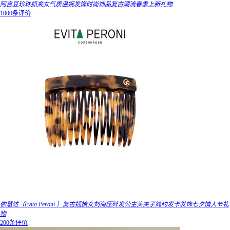
阿吉豆珍珠抓夹女气质温婉发饰时尚饰品复古潮流春季上新礼物
1000条评价
依慧达（Evita Peroni ）复古插梳女刘海压碎发公主头夹子简约发卡发饰七夕情人节礼
物
200条评价