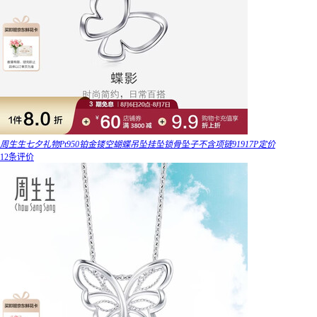
周生生七夕礼物Pt950铂金镂空蝴蝶吊坠挂坠锁骨坠子不含项链91917P定价
12条评价