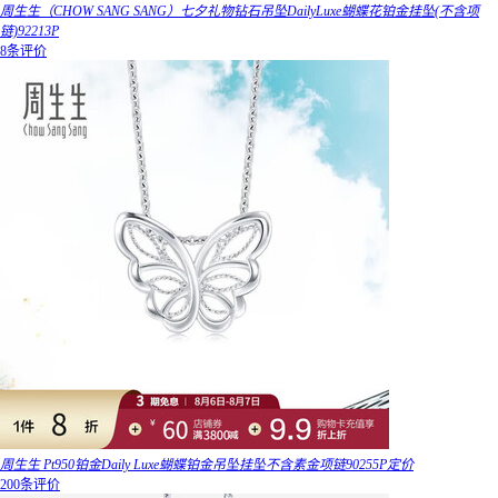
周生生（CHOW SANG SANG）七夕礼物钻石吊坠DailyLuxe蝴蝶花铂金挂坠(不含项
链)92213P
8条评价
周生生 Pt950铂金Daily Luxe蝴蝶铂金吊坠挂坠不含素金项链90255P定价
200条评价