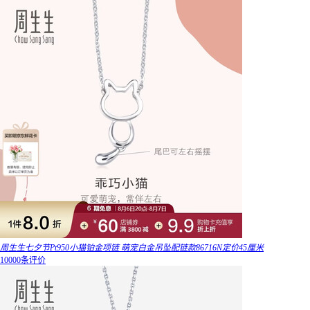
周生生七夕节Pt950小猫铂金项链 萌宠白金吊坠配链款86716N定价45厘米
10000条评价