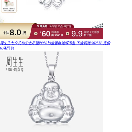
周生生七夕礼物铂金吊坠Pt950铂金蕾丝蝴蝶吊坠 不含项链 90255P 定价
60条评价