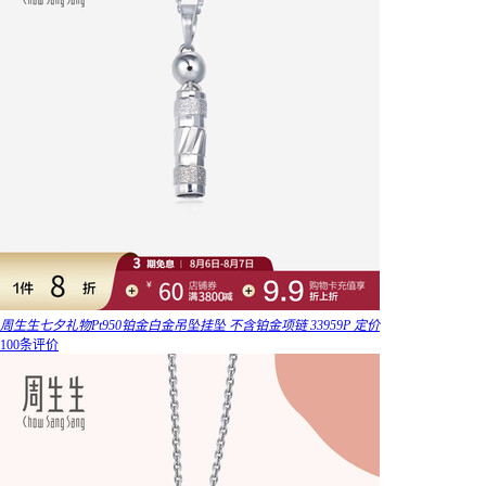
周生生七夕礼物Pt950铂金白金吊坠挂坠 不含铂金项链 33959P 定价
100条评价