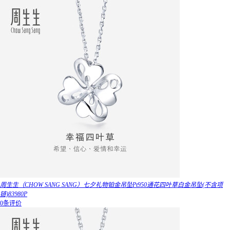
周生生（CHOW SANG SANG）七夕礼物铂金吊坠Pt950通花四叶草白金吊坠(不含项
链)83980P
0条评价