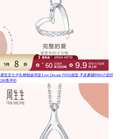
周生生七夕礼物铂金吊坠 Love Decode Pt950挂坠 不含素链89841P定价
200条评价