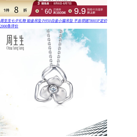
周生生七夕礼物 铂金吊坠 Pt950白金小猫吊坠 不含项链78003P定价
2000条评价