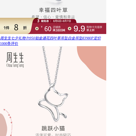
周生生七夕礼物 Pt950铂金通花四叶草吊坠白金吊坠83980P定价
1000条评价