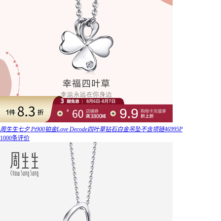
周生生七夕 Pt900铂金Love Decode四叶草钻石白金吊坠不含项链46995P
1000条评价