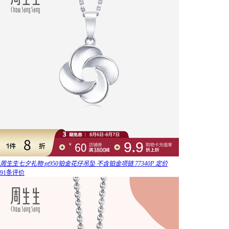
周生生七夕礼物 pt950铂金花仔吊坠 不含铂金项链 77340P 定价
91条评价