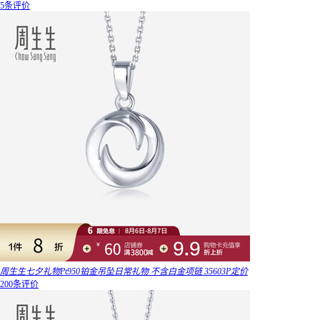
5条评价
周生生七夕礼物Pt950铂金吊坠日常礼物 不含白金项链 35603P定价
200条评价