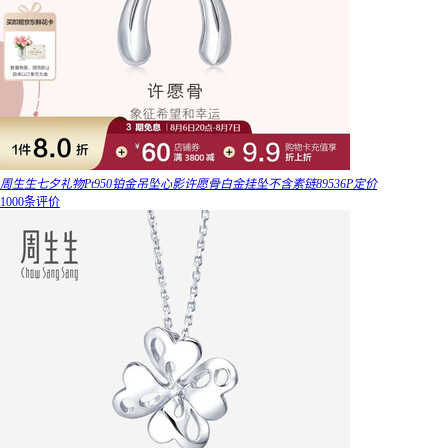
周生生七夕礼物Pt950铂金吊坠心影许愿骨白金挂坠不含素链89536P定价
1000条评价