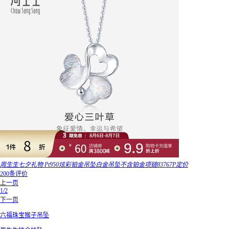
周生生七夕礼物 Pt950炫彩铂金吊坠白金吊坠不含铂金项链83767P定价
200条评价
上一页
1/2
下一页
六福珠宝猴子吊坠