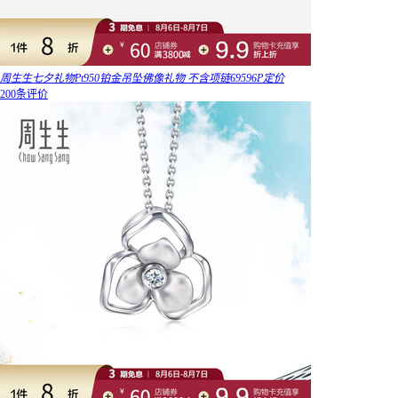
周生生七夕礼物Pt950铂金吊坠佛像礼物 不含项链69596P定价
200条评价