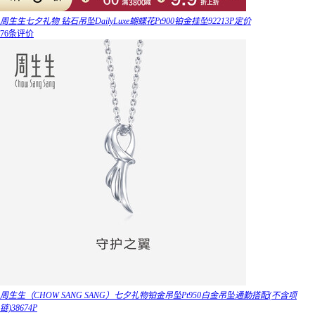
周生生七夕礼物 钻石吊坠DailyLuxe蝴蝶花Pt900铂金挂坠92213P定价
76条评价
周生生（CHOW SANG SANG）七夕礼物铂金吊坠Pt950白金吊坠通勤搭配(不含项
链)38674P