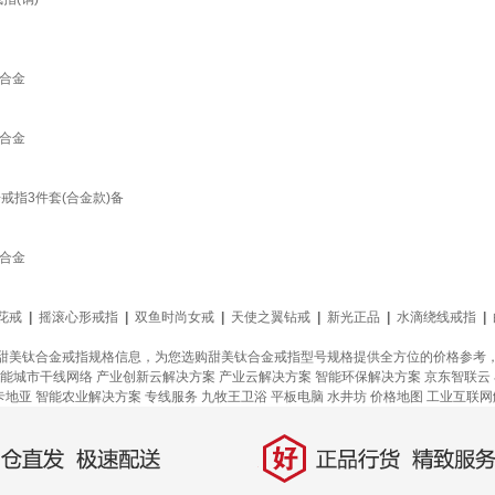
合金
合金
戒指3件套(合金款)备
合金
花戒
|
摇滚心形戒指
|
双鱼时尚女戒
|
天使之翼钻戒
|
新光正品
|
水滴绕线戒指
|
甜美钛合金戒指规格信息，为您选购甜美钛合金戒指型号规格提供全方位的价格参考
能城市干线网络
产业创新云解决方案
产业云解决方案
智能环保解决方案
京东智联云
卡地亚
智能农业解决方案
专线服务
九牧王卫浴
平板电脑
水井坊
价格地图
工业互联网
好
直发，极速配送
正品行货，精致服务