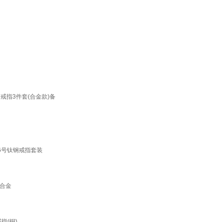
戒指3件套(合金款)备
-6号钛钢戒指套装
合金
指(铜)