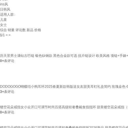
ins风
日韩风
适用人群:
儿童
女士
综合
销量
评论数
新品
价格
1
/
1
<
>
历天景男士满钻古巴链 银色钛钢款 黑色合金款可选 扭片链设计 欧美风格 项链+手錬+
0+
条评论
DODOGOGO蝴蝶结小狗耳环2025春夏新款韩版送女友甜美耳钉礼盒简约 玫瑰金色
3+
条评论
镂空花朵戒指女小众开口可调节时尚百搭高级轻奢叠戴食指指环 甜美镂空花朵戒指（
0+
条评论
镂空花朵戒指女小众开口可调节时尚百搭轻奢叠戴食指指环2026新品 甜美镂空花朵戒