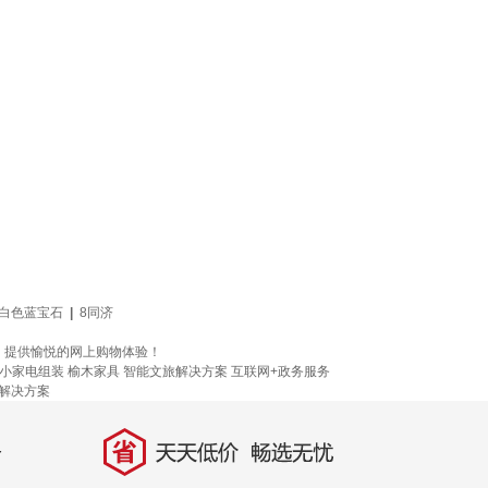
白色蓝宝石
|
8同济
，提供愉悦的网上购物体验！
小家电组装
榆木家具
智能文旅解决方案
互联网+政务服务
解决方案
省
天天低价，畅选无忧