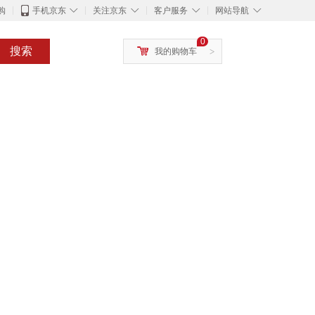
◇
◇
◇
◇
购
手机京东
关注京东
客户服务
网站导航
0
搜索
我的购物车
>