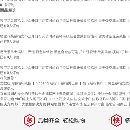
0+
条评论
商品精选
镂空花朵戒指女小众开口可调节时尚百搭高级轻奢叠戴食指指环 甜美镂空花朵戒指（
已有
0
人评价
镂空花朵戒指女小众开口可调节时尚百搭高级轻奢叠戴食指指环 甜美镂空花朵戒指（
已有
0
人评价
历天景男士满钻古巴链 银色钛钢款 黑色合金款可选 扭片链设计 欧美风格 项链+手錬+
已有
0
人评价
镂空花朵戒指女小众开口可调节时尚百搭高级轻奢叠戴食指指环 甜美镂空花朵戒指（
已有
0
人评价
相关推荐：
女款红玛瑙指环戒指
|
bigbang 戒指
|
戒指男士钢
|
情侣戒指折扣
|
黄金戒指女款
温馨提示
京东是国内专业的甜美钛合金戒指网上购物商城，本频道提供甜美钛合金戒指型号、
皇家礼炮
AIoT解决方案
云小店
企业上云
女式皮鞋
女款小白鞋
政务PaaS解决方案
智
解决方案
城市大数据解决方案
网站地图
施华洛世奇
安全云解决方案
热缩管
电商云
多
快
品类齐全，轻松购物
多仓