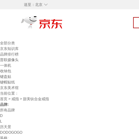
◇
送至：
北京
全部分类
京东知识库
品牌排行榜
普联摄像头
一体机
收纳包
键盘贴
键帽贴纸
京东美术馆
当前位置：
首页
>
戒指
> 甜美钛合金戒指
品牌:
所有品牌
D
L
历天景
DODOGOGO
风格: