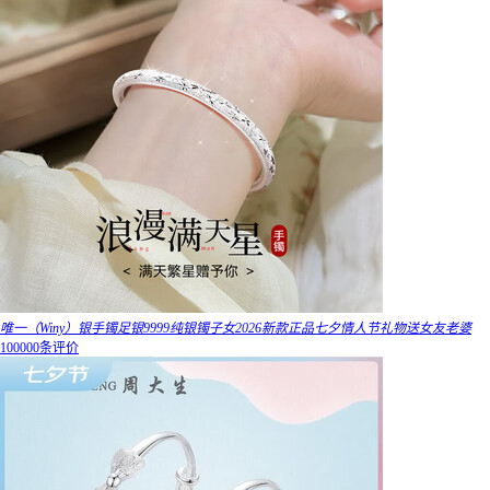
唯一（Winy）银手镯足银9999纯银镯子女2026新款正品七夕情人节礼物送女友老婆
100000条评价