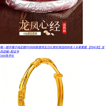
唯一银手镯子纯足银999妈妈款首饰生日礼物实用送妈妈老人长辈素圈 【约40克】龙
凤送福+配证书
5000条评价