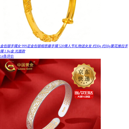
金包银手镯女 999足金包银相思藤手镯 520情人节礼物送女友 约30g 约30g繁花推拉手
镯 1.8g金 光面款
14条评价