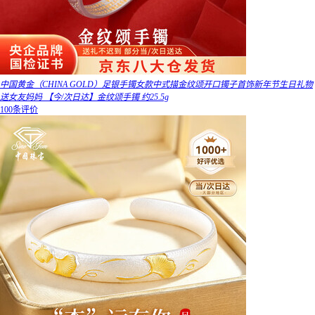
中国黄金（CHINA GOLD）足银手镯女款中式描金纹颂开口镯子首饰新年节生日礼物
送女友妈妈 【今/次日达】金纹颂手镯 约25.5g
100条评价