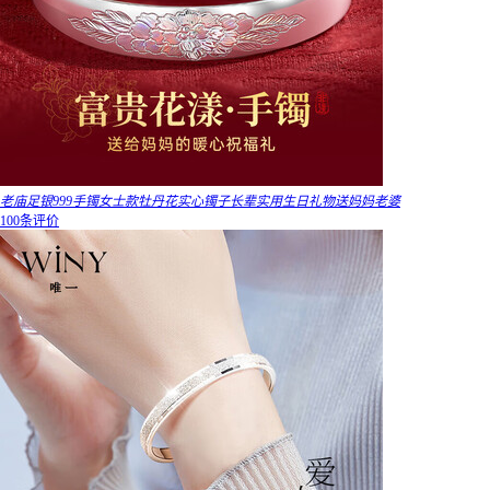
老庙足银999手镯女士款牡丹花实心镯子长辈实用生日礼物送妈妈老婆
100条评价