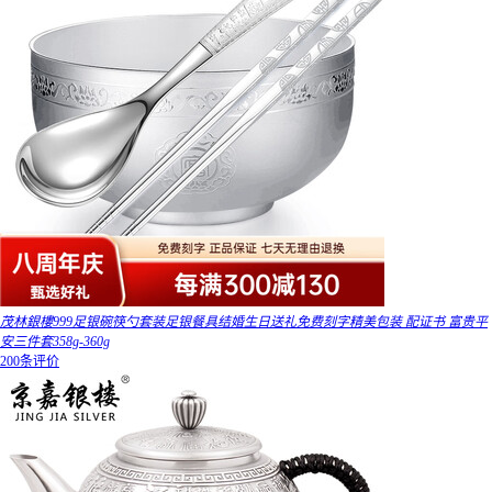
茂林銀樓999足银碗筷勺套装足银餐具结婚生日送礼免费刻字精美包装 配证书 富贵平
安三件套358g-360g
200条评价