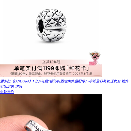
潘多拉（PANDORA）[七夕礼物]银饰钉固定夹饰品配件diy串珠生日礼物送女友 银饰
钉固定夹 均码
44条评价