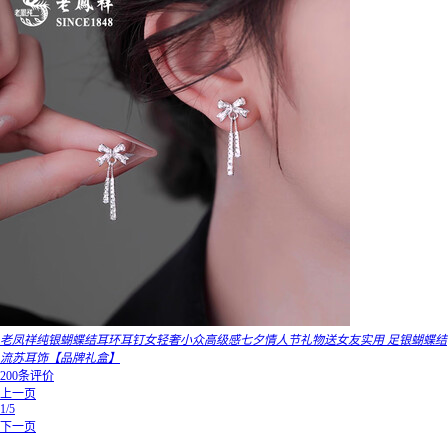
老凤祥纯银蝴蝶结耳环耳钉女轻奢小众高级感七夕情人节礼物送女友实用 足银蝴蝶结
流苏耳饰【品牌礼盒】
200条评价
上一页
1/5
下一页