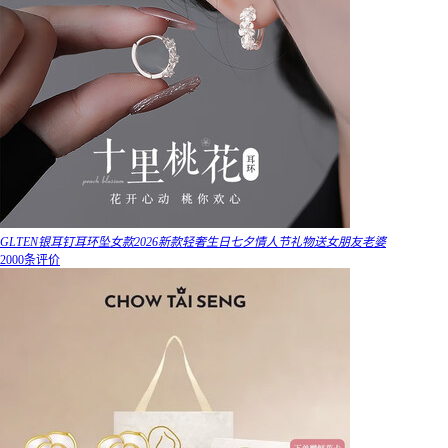
GLTEN银耳钉耳环坠女款2026新款轻奢生日七夕情人节礼物送女朋友老婆
2000条评价