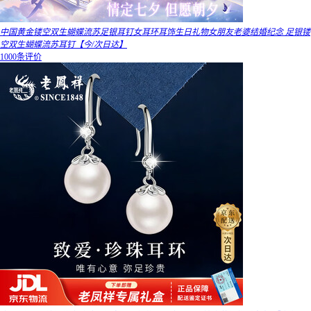
中国黄金镂空双生蝴蝶流苏足银耳钉女耳环耳饰生日礼物女朋友老婆结婚纪念 足银镂
空双生蝴蝶流苏耳钉【今/次日达】
1000条评价