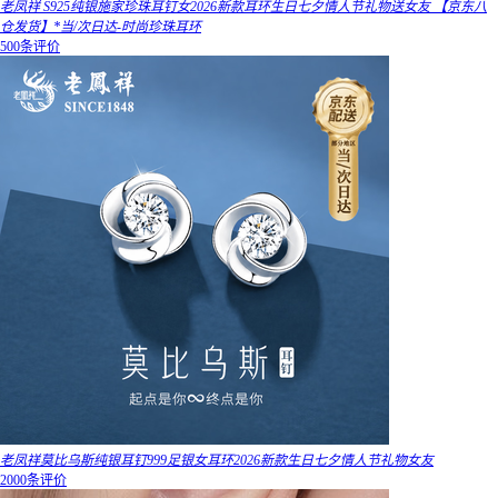
老凤祥 S925纯银施家珍珠耳钉女2026新款耳环生日七夕情人节礼物送女友 【京东八
仓发货】*当/次日达-时尚珍珠耳环
500条评价
老凤祥莫比乌斯纯银耳钉999足银女耳环2026新款生日七夕情人节礼物女友
2000条评价