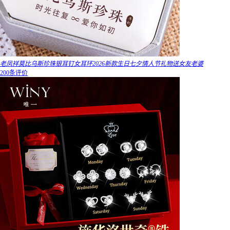
老凤祥莫比乌斯珍珠银耳钉女耳环2026新款生日七夕情人节礼物送女友老婆
200条评价