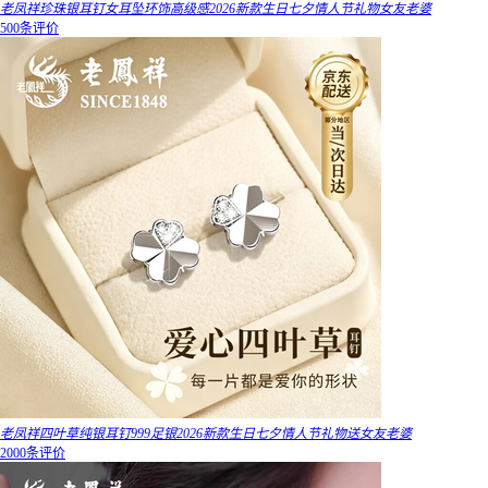
老凤祥珍珠银耳钉女耳坠环饰高级感2026新款生日七夕情人节礼物女友老婆
500条评价
老凤祥四叶草纯银耳钉999足银2026新款生日七夕情人节礼物送女友老婆
2000条评价