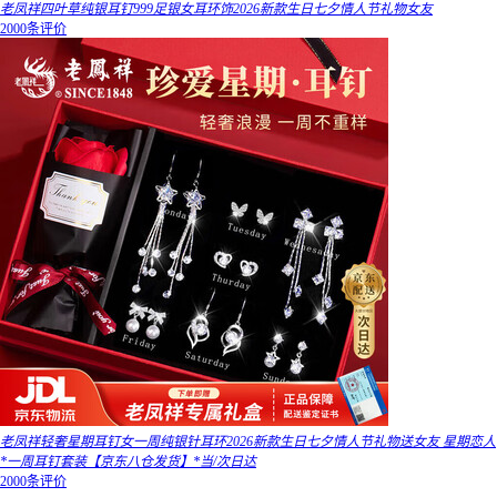
老凤祥四叶草纯银耳钉999足银女耳环饰2026新款生日七夕情人节礼物女友
2000条评价
老凤祥轻奢星期耳钉女一周纯银针耳环2026新款生日七夕情人节礼物送女友 星期恋人
*一周耳钉套装【京东八仓发货】*当/次日达
2000条评价