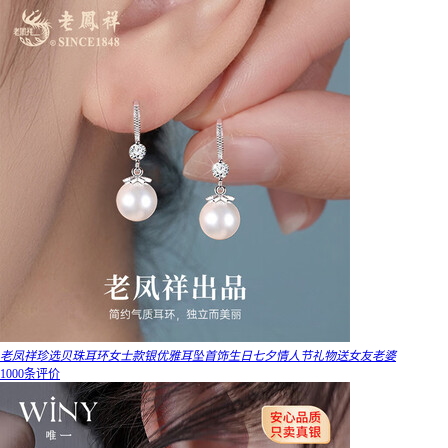
老凤祥珍选贝珠耳环女士款银优雅耳坠首饰生日七夕情人节礼物送女友老婆
1000条评价