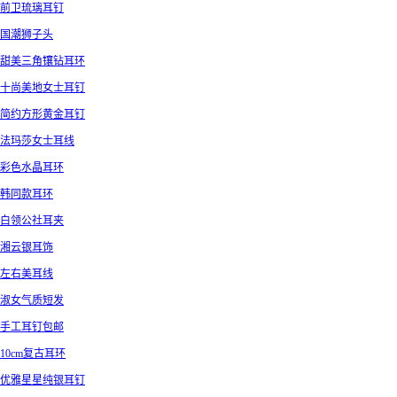
前卫琉璃耳钉
国潮狮子头
甜美三角镶钻耳环
十尚美地女士耳钉
简约方形黄金耳钉
法玛莎女士耳线
彩色水晶耳环
韩同款耳环
白领公社耳夹
湘云银耳饰
左右美耳线
淑女气质短发
手工耳钉包邮
10cm复古耳环
优雅星星纯银耳钉