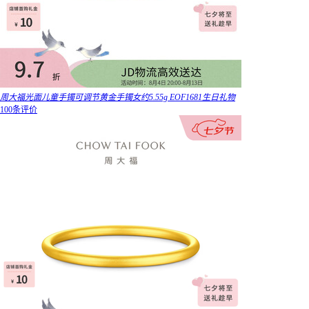
周大福光面儿童手镯可调节黄金手镯女约5.55g EOF1681生日礼物
100条评价