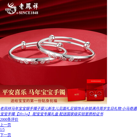
老凤祥马年宝宝银手镯子婴儿新生儿见面礼足银饰长命锁满月周岁生日礼物 小马奇遇
宝宝手镯【20±1g】 配宝宝专属礼盒 配送国家级实验室质检证书
2000条评价
上一页
1/5
下一页