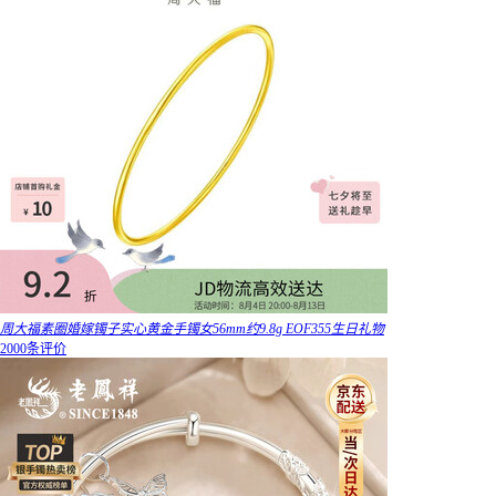
周大福素圈婚嫁镯子实心黄金手镯女56mm约9.8g EOF355生日礼物
2000条评价