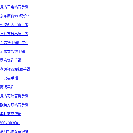
复古三角皓石手镯
京东原价999现价99
七夕恋人足银手镯
日韩方形木质手镯
百饰特手镯红宝石
足银女款银手镯
罗喜银饰手镯
老凤祥999纯银手镯
一只银手镯
商场银饰
复古花纹菩提手镯
欧美方形皓石手镯
奥利薇亚银饰
999足银宽面
满月礼物女童银饰