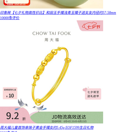
印象眸【七夕礼物高性价比】和田玉手镯浅青玉镯子送女友内径约57-58mm
10000条评价
周大福儿童首饰串珠子黄金手镯女约5.45g EOF1599生日礼物