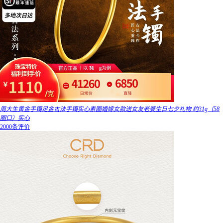
周大生黄金手镯足金古法手镯实心素圈婚嫁女款送女友老婆生日七夕礼物 约31g（58
圈口）实心
2000条评价