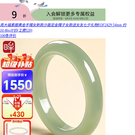
周大福素圈黄金手镯女新款沙面足金镯子女款送女友七夕礼物EOF2429 54mm 约
10.46g计价(工费520)
100条评价