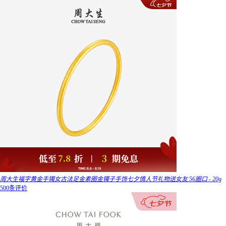
周大生福字黄金手镯女古法足金素圈金镯子手饰七夕情人节礼物送女友 56圈口 - 20g
500条评价