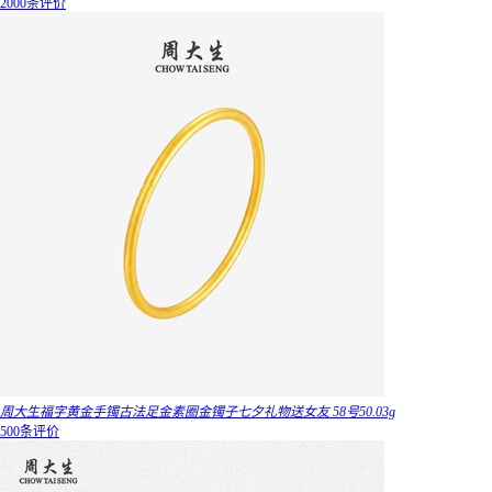
2000条评价
周大生福字黄金手镯古法足金素圈金镯子七夕礼物送女友 58号50.03g
500条评价