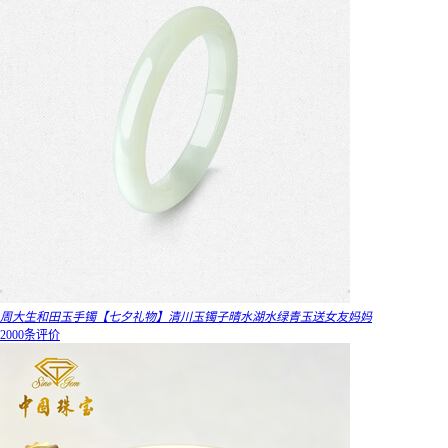
周大生和田玉手镯【七夕礼物】清川玉镯子晴水湖水绿青玉送女友妈妈
2000条评价