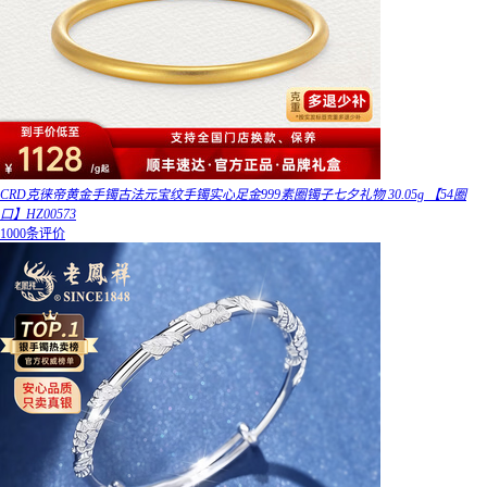
CRD克徕帝黄金手镯古法元宝纹手镯实心足金999素圈镯子七夕礼物 30.05g 【54圈
口】HZ00573
1000条评价