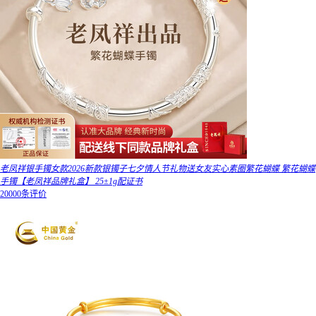
老凤祥银手镯女款2026新款银镯子七夕情人节礼物送女友实心素圈繁花蝴蝶 繁花蝴蝶
手镯【老凤祥品牌礼盒】 25±1g配证书
20000条评价