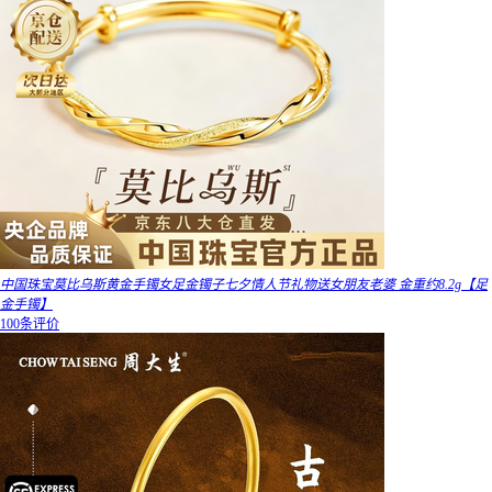
中国珠宝莫比乌斯黄金手镯女足金镯子七夕情人节礼物送女朋友老婆 金重约8.2g【足
金手镯】
100条评价