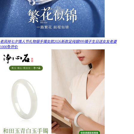
老凤祥七夕情人节礼物银手镯女款2026新款足纯银999镯子生日送女友老婆
1000条评价