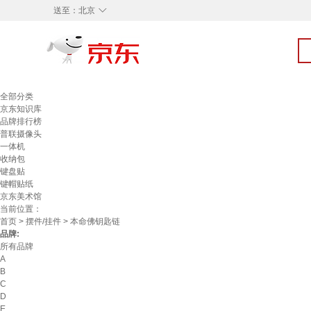
◇
送至：
北京
全部分类
京东知识库
品牌排行榜
普联摄像头
一体机
收纳包
键盘贴
键帽贴纸
京东美术馆
当前位置：
首页
>
摆件/挂件
> 本命佛钥匙链
品牌:
所有品牌
A
B
C
D
E