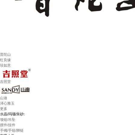
普陀山
红良缘
珍如意
吉照堂
山迪
泽心雅玉
更多
水晶/玛瑙/朱砂:
项链/吊坠
摆件/挂件
手镯/手链/脚链