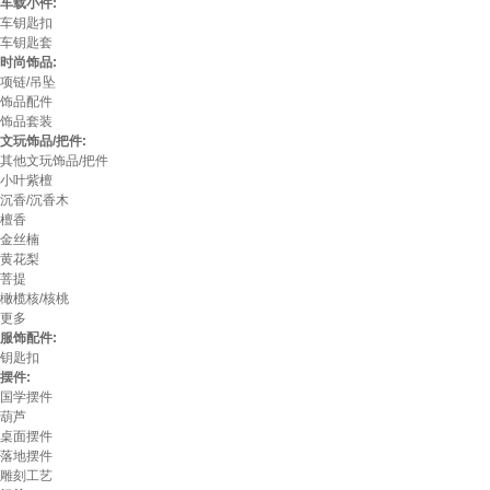
车载小件:
车钥匙扣
车钥匙套
时尚饰品:
项链/吊坠
饰品配件
饰品套装
文玩饰品/把件:
其他文玩饰品/把件
小叶紫檀
沉香/沉香木
檀香
金丝楠
黄花梨
菩提
橄榄核/核桃
更多
服饰配件:
钥匙扣
摆件:
国学摆件
葫芦
桌面摆件
落地摆件
雕刻工艺