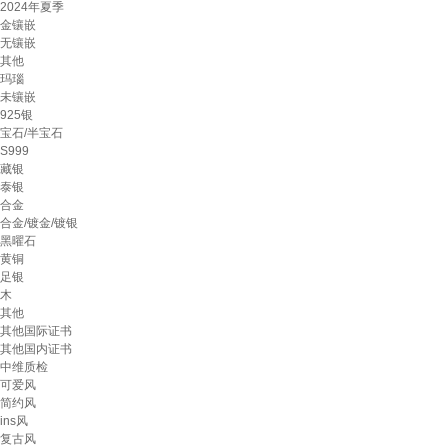
2024年夏季
金镶嵌
无镶嵌
其他
玛瑙
未镶嵌
925银
宝石/半宝石
S999
藏银
泰银
合金
合金/镀金/镀银
黑曜石
黄铜
足银
木
其他
其他国际证书
其他国内证书
中维质检
可爱风
简约风
ins风
复古风