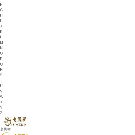
F
G
H
I
J
K
L
M
N
O
P
Q
R
S
T
U
V
W
X
Y
Z
老凤祥