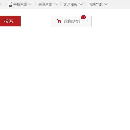
◇
◇
◇
◇
购
手机京东
关注京东
客户服务
网站导航
0
搜索
我的购物车
>