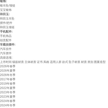
银饰:
银吊坠/项链
宝宝银饰
和田玉:
和田玉吊坠
摆件/把件
和田玉项链
手机配件:
手机饰品
创意配件
车载挂摆件:
汽车挂件
汽车摆件
高级选项:
上市时间
镶嵌材质
主体材质
证书
风格
适用人群
款式
坠子材质
材质
类别
图案造型
2026年春季
2026年夏季
2026年冬季
2017年春季
2019年春季
2022年夏季
2023年冬季
2023年夏季
2024年春季
2024年冬季