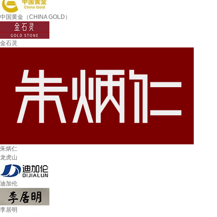
中国黄金（CHINA GOLD）
金石灵
朱炳仁
龙虎山
迪加伦
李居明