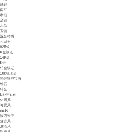
藏银
南红
泰银
足银
水晶
玉髓
混合材质
和田玉
925银
K金镶嵌
14K金
K金
铂金镶嵌
18k玫瑰金
纯银镶嵌宝石
锆石
铂金
k金镶宝石
休闲风
可爱风
ins风
波西米亚
复古风
潮流风
欧美风