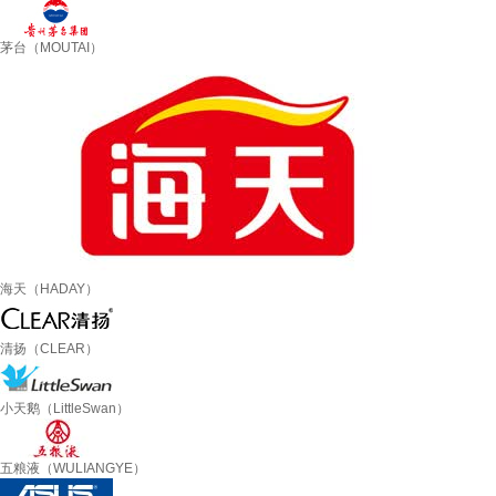
茅台（MOUTAI）
海天（HADAY）
清扬（CLEAR）
小天鹅（LittleSwan）
五粮液（WULIANGYE）