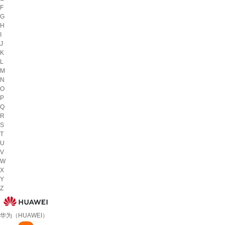
F
G
H
I
J
K
L
M
N
O
P
Q
R
S
T
U
V
W
X
Y
Z
华为（HUAWEI）