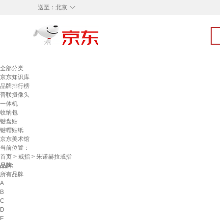
◇
送至：
北京
全部分类
京东知识库
品牌排行榜
普联摄像头
一体机
收纳包
键盘贴
键帽贴纸
京东美术馆
当前位置：
首页
>
戒指
> 朱诺赫拉戒指
品牌:
所有品牌
A
B
C
D
E