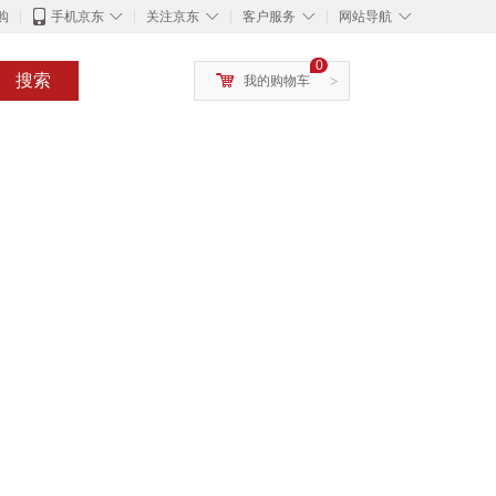
◇
◇
◇
◇
购
手机京东
关注京东
客户服务
网站导航
0
搜索
我的购物车
>