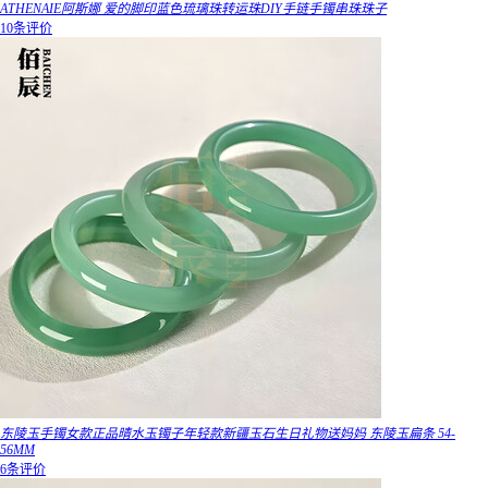
ATHENAIE阿斯娜 爱的脚印蓝色琉璃珠转运珠DIY手链手镯串珠珠子
10条评价
东陵玉手镯女款正品晴水玉镯子年轻款新疆玉石生日礼物送妈妈 东陵玉扁条 54-
56MM
6条评价