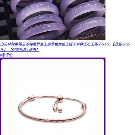
山头林村手镯玉冰种紫罗兰玉翡翠色女款玉镯子冰种玉石玉镯子 53-55【适合85-95
斤】 【附带礼盒+证书】
0条评价