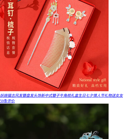
妖娆猫古风发簪盘发头饰新中式簪子牛角梳礼盒生日七夕情人节礼物送女友
59条评价