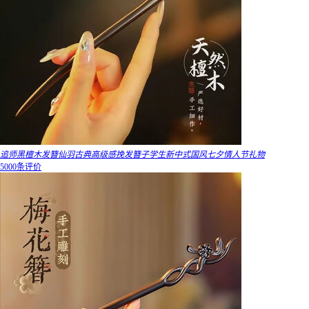
追师黑檀木发簪仙羽古典高级感挽发簪子学生新中式国风七夕情人节礼物
5000条评价