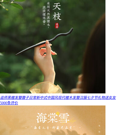
追师黑檀发簪簪子日常新中式中国风现代檀木发簪汉服七夕节礼物送女友
5000条评价