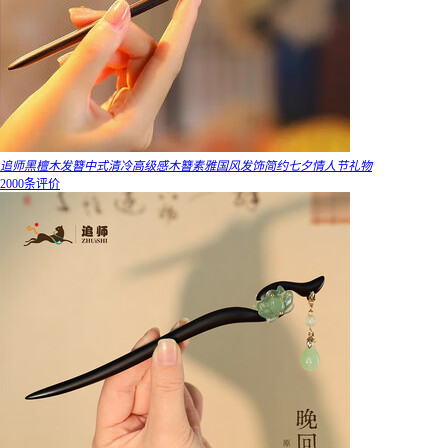
追师黑檀木发簪中式清冷高级感木簪素雅国风发饰简约七夕情人节礼物
2000条评价