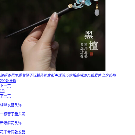
建禄古风木质发簪子汉服头饰女新中式流苏步摇高端2026款发饰七夕礼物
200条评价
上一页
1/5
下一页
蝴蝶发簪头饰
一根簪子盘头发
新娘鲜花头饰
花千骨同款发簪