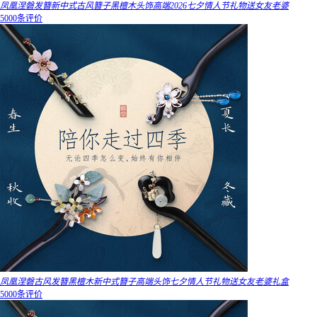
凤凰涅磐发簪新中式古风簪子黑檀木头饰高端2026七夕情人节礼物送女友老婆
5000条评价
凤凰涅磐古风发簪黑檀木新中式簪子高端头饰七夕情人节礼物送女友老婆礼盒
5000条评价