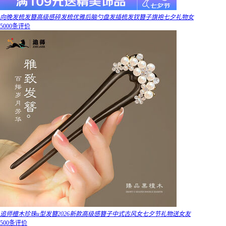
向晚发梳发簪高级感碎发梳优雅后脑勺盘发插梳发钗簪子旗袍七夕礼物女
5000条评价
追师檀木珍珠u型发簪2026新款高级感簪子中式古风女七夕节礼物送女友
500条评价