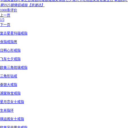
中国黄金四叶草之恋情侣对戒银戒指女情侣七夕情人节礼物送女友老婆生日 幸运四叶
草S925银情侣戒指【京速达】
1000条评价
上一页
1/5
下一页
复古星星玛瑙戒指
食指戒指男
日韩心形戒指
飞车七夕戒指
欧美三角琉璃戒指
三角形钻戒
泰银大戒指
湖棠珠宝戒指
星月恋女士戒指
生肖指环
祺运阁女士戒指
欧美字母黄金戒指