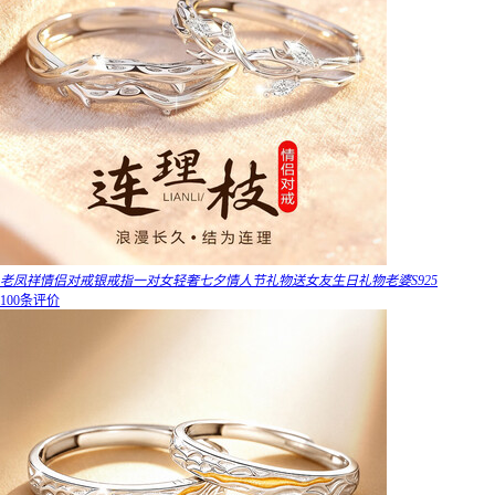
老凤祥情侣对戒银戒指一对女轻奢七夕情人节礼物送女友生日礼物老婆S925
100条评价