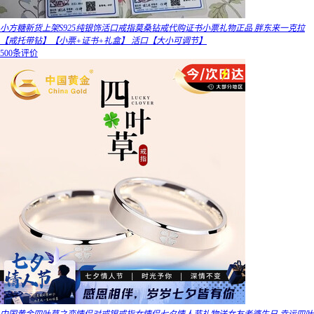
小方糖新货上架S925纯银饰活口戒指莫桑钻戒代购证书小票礼物正品 胖东来一克拉
【戒托带钻】【小票+证书+礼盒】 活口【大小可调节】
500条评价