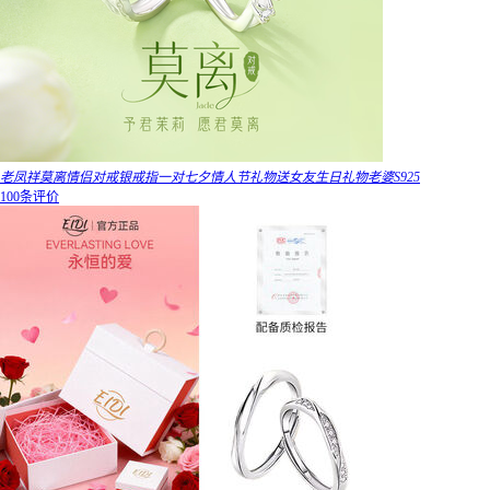
老凤祥莫离情侣对戒银戒指一对七夕情人节礼物送女友生日礼物老婆S925
100条评价