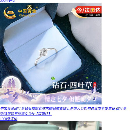
500条评价
中国黄金四叶草钻石戒指女款求婚钻戒真钻七夕情人节礼物送女友老婆生日 四叶草
S925银钻石戒指女-3分【京速达】
1000条评价