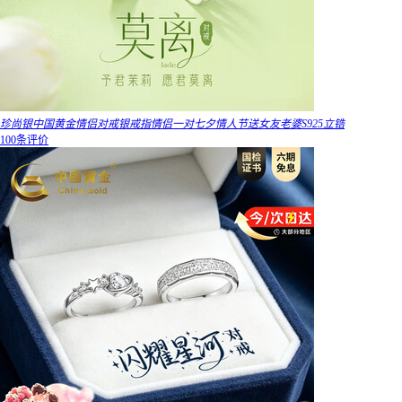
珍尚银中国黄金情侣对戒银戒指情侣一对七夕情人节送女友老婆S925立锆
100条评价