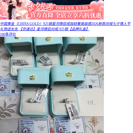
中国黄金（CHINA GOLD）925银星河情侣戒指轻奢高级感2026新款对戒七夕情人节
礼物送女友 【京速达】星河情侣对戒-925银【品牌礼盒】
100条评价