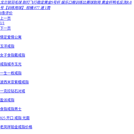
戈兰锐羽毛球 耐打飞行稳定黄金9号杆 娱乐口粮训练比赛球耐用 黄金杆鸭毛反洗R-8
号【训练用球】 棕桶 #77 速 1筒
0条评价
上一页
1/1
下一页
情定爱情公寓
玉洋戒指
女子食指戴戒指
戒指城市玉光
一生一枚戒指
波西米亚紫檀戒指
一克拉钻石对戒
盈派戒指
食指戒指男士
925 开口 戒指 光面
老凤祥铂金戒指价格