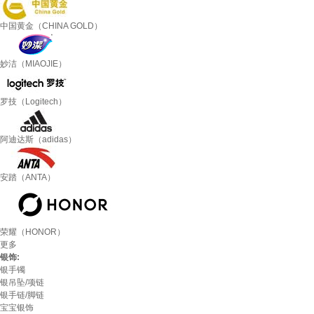
中国黄金（CHINA GOLD）
妙洁（MIAOJIE）
罗技（Logitech）
阿迪达斯（adidas）
安踏（ANTA）
荣耀（HONOR）
更多
银饰:
银手镯
银吊坠/项链
银手链/脚链
宝宝银饰