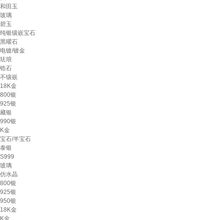
和田玉
玻璃
碧玉
纯银镶嵌宝石
黑曜石
电镀/镀金
珐琅
锆石
不镶嵌
18K金
800银
925银
藏银
990银
K金
宝石/半宝石
泰银
S999
玻璃
仿水晶
800银
925银
950银
18K金
K金