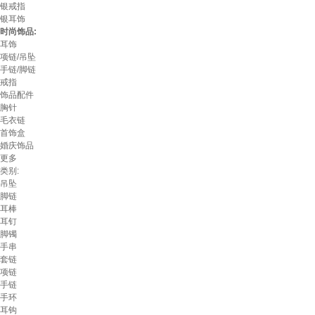
银戒指
银耳饰
时尚饰品:
耳饰
项链/吊坠
手链/脚链
戒指
饰品配件
胸针
毛衣链
首饰盒
婚庆饰品
更多
类别:
吊坠
脚链
耳棒
耳钉
脚镯
手串
套链
项链
手链
手环
耳钩