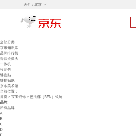
◇
送至：
北京
全部分类
京东知识库
品牌排行榜
普联摄像头
一体机
收纳包
键盘贴
键帽贴纸
京东美术馆
当前位置：
首页
>
宝宝银饰
> 芭法娜（BFN）银饰
品牌:
所有品牌
A
B
C
D
E