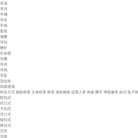
耳堵
耳环
手镯
耳夹
手绳
套装
项圈
耳扣
胸针
长命锁
耳圈
耳排
耳线
耳坠
混合款
高级选项:
闭合方式
镶嵌材质
主体材质
材质
项链规格
适用人群
风格
圈号
增值服务
款式
坠子
暗扣式
封口式
卡扣式
开口式
链扣式
推拉式
贝壳
贝珠