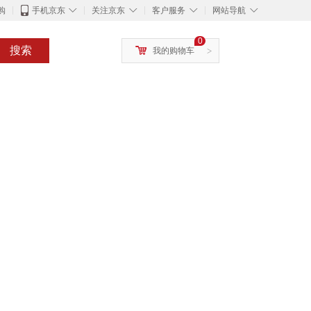
◇
◇
◇
◇
购
手机京东
关注京东
客户服务
网站导航
0
搜索
我的购物车
>