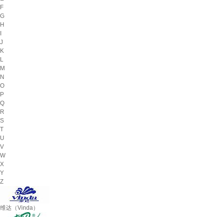
F
G
H
I
J
K
L
M
N
O
P
Q
R
S
T
U
V
W
X
Y
Z
维达（Vinda）