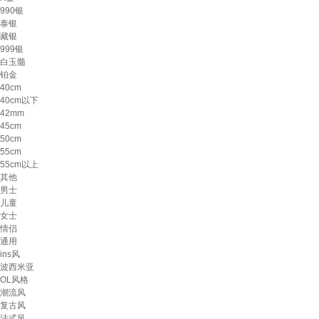
990银
泰银
藏银
999银
白玉髓
铂金
40cm
40cm以下
42mm
45cm
50cm
55cm
55cm以上
其他
男士
儿童
女士
情侣
通用
ins风
波西米亚
OL风格
潮流风
复古风
法式风