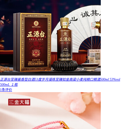
正源台至臻酱香型白酒53度岁月凝练至臻如金高粱小麦纯粮口粮酒500ml 53%vol
500mL １瓶
1条评价