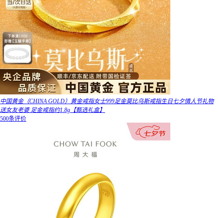
中国黄金（CHINA GOLD）黄金戒指女士999足金莫比乌斯戒指生日七夕情人节礼物
送女友老婆 足金戒指约1.8g【甄选礼盒】
500条评价