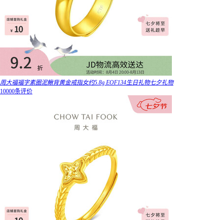
周大福福字素圈泥鳅背黄金戒指女约5.8g EOF134生日礼物七夕礼物
10000条评价