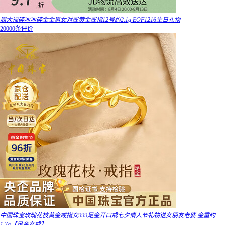
周大福碎冰冰碎金金男女对戒黄金戒指12号约2.1g EOF1216生日礼物
20000条评价
中国珠宝玫瑰花枝黄金戒指女999足金开口戒七夕情人节礼物送女朋友老婆 金重约
1.7g【足金女戒】