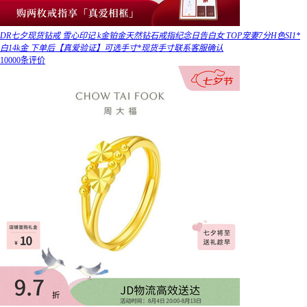
DR七夕现货钻戒 雪心印记 k金铂金天然钻石戒指纪念日告白女 TOP宠妻7分H色SI1*
白14k金 下单后【真爱验证】可选手寸*现货手寸联系客服确认
10000条评价