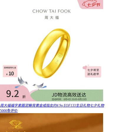
周大福福字素圈泥鳅背黄金戒指女约4.9g EOF133生日礼物七夕礼物
5000条评价