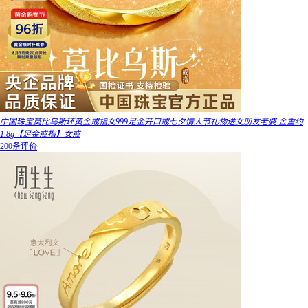
中国珠宝莫比乌斯环黄金戒指女999足金开口戒七夕情人节礼物送女朋友老婆 金重约
1.8g【足金戒指】女戒
200条评价