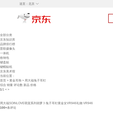
◇
送至：
北京
全部分类
京东知识库
品牌排行榜
普联摄像头
一体机
收纳包
键盘贴
键帽贴纸
京东美术馆
当前位置：
首页
>
黄金耳饰
> 周大福兔子耳钉
综合
销量
评论数
新品
价格
1
/
1
<
>
周大福SOINLOVE萌宠系列胡萝卜兔子耳钉黄金女VR946礼物 VR946
100+
条评论