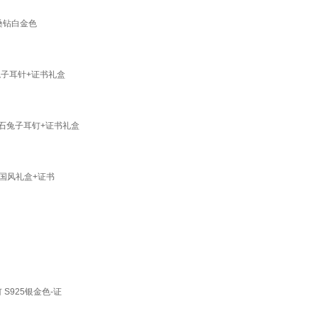
桑钻白金色
兔子耳针+证书礼盒
眼石兔子耳钉+证书礼盒
国风礼盒+证书
S925银金色-证