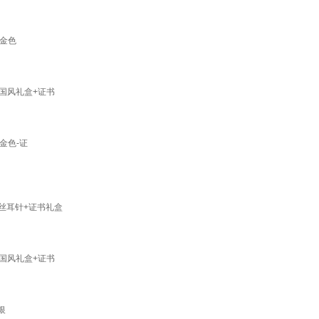
 金色
国风礼盒+证书
金色-证
螺丝耳针+证书礼盒
国风礼盒+证书
银