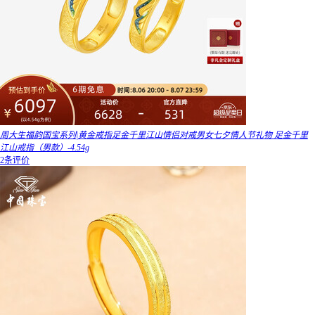
周大生福韵国宝系列|黄金戒指足金千里江山情侣对戒男女七夕情人节礼物 足金千里
江山戒指（男款）-4.54g
2条评价