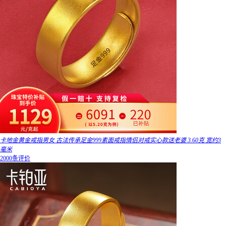
卡地金黄金戒指男女 古法传承足金999素面戒指情侣对戒实心款送老婆 3.60克 宽约3
毫米
2000条评价