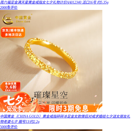
周六福足金满天星黄金戒指女七夕礼物计价AA012340 活口16号 约5.35g
2000条评价
中国黄金（CHINA GOLD）黄金戒指碎碎冰足金女款情侣对戒求婚结七夕送女朋友礼
物老婆七夕 圈号13/约2.2g
5000条评价