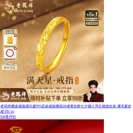
老凤祥黄金戒指满天星999足金戒指情侣对戒男女款七夕情人节礼物送女友 满天星女
戒 约1.6g
500条评价