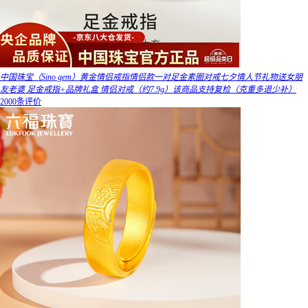
中国珠宝（Sino gem）黄金情侣戒指情侣款一对足金素圈对戒七夕情人节礼物送女朋
友老婆 足金戒指+品牌礼盒 情侣对戒（约7.9g）该商品支持复检（克重多退少补）
2000条评价