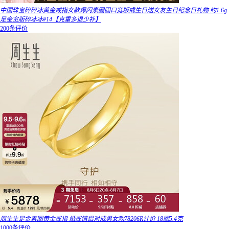
中国珠宝碎碎冰黄金戒指女款爆闪素圈固口宽版戒生日送女友生日纪念日礼物 约1.6g
足金宽版碎冰冰#14【克重多退少补】
200条评价
周生生足金素圈黄金戒指 婚戒情侣对戒男女款78206R计价 18圈5.4克
1000条评价