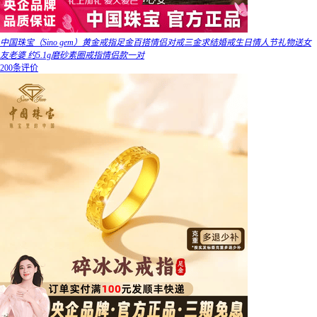
中国珠宝（Sino gem）黄金戒指足金百搭情侣对戒三金求结婚戒生日情人节礼物送女
友老婆 约5.1g磨砂素圈戒指情侣款一对
200条评价