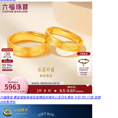
六福珠宝 黄金戒指承诺足金情侣对戒实心生日礼物女 计价 约5.15克-女款
2000条评价