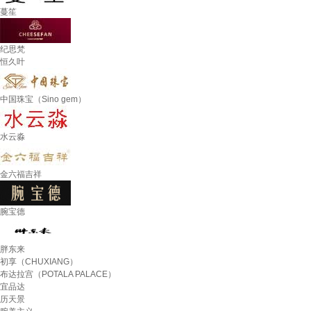
蔓笙
纪思梵
恒久叶
中国珠宝（Sino gem）
水云淼
金六福吉祥
腕宝德
胖东来
初享（CHUXIANG）
布达拉宫（POTALA PALACE）
宜品达
历天景