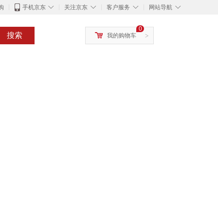
◇
◇
◇
◇
购
手机京东
关注京东
客户服务
网站导航
0
搜索
我的购物车
>