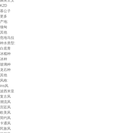
腕美主义
KZD
慕公子
更多
产地:
缅甸
其他
危地马拉
种水类型:
白底青
冰糯种
冰种
玻璃种
龙石种
其他
风格:
ins风
波西米亚
复古风
潮流风
宫廷风
欧美风
简约风
卡通风
民族风