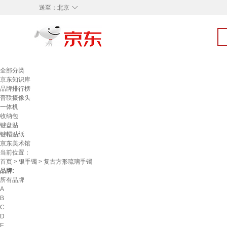
◇
送至：
北京
全部分类
京东知识库
品牌排行榜
普联摄像头
一体机
收纳包
键盘贴
键帽贴纸
京东美术馆
当前位置：
首页
>
银手镯
> 复古方形琉璃手镯
品牌:
所有品牌
A
B
C
D
E