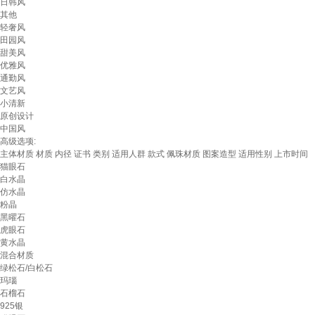
日韩风
其他
轻奢风
田园风
甜美风
优雅风
通勤风
文艺风
小清新
原创设计
中国风
高级选项:
主体材质
材质
内径
证书
类别
适用人群
款式
佩珠材质
图案造型
适用性别
上市时间
猫眼石
白水晶
仿水晶
粉晶
黑曜石
虎眼石
黄水晶
混合材质
绿松石/白松石
玛瑙
石榴石
925银