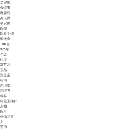
贵妃镯
金镶玉
麻花镯
美人镯
平安镯
圆镯
圆条手镯
银镀金
18K金
925银
包金
碧玺
草莓晶
茶晶
海蓝宝
核桃
黑玛瑙
黑曜石
貔貅
树化玉摆件
素圈
圆形
植物花卉
女
通用