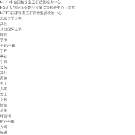
NGIC/中金国检珠宝玉石质量检测中心
NGSTC/国家金银制品质量监督检验中心（南京）
NGTC/国家珠宝玉石质量监督检验中心
北京大学证书
其他
其他国际证书
脚链
手串
手链/手镯
手环
手链
手镯
套装
其他
男孩
男士
儿童
女士
女孩
情侣
通用
叮当镯
雕花手镯
方镯
福镯