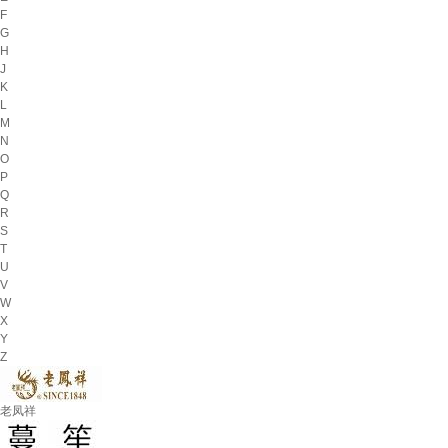
F
G
H
J
K
L
M
N
O
P
Q
R
S
T
U
V
W
X
Y
Z
老凤祥