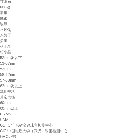
猫眼石
800银
泰银
藏银
玻璃
不锈钢
东陵玉
多宝
仿水晶
粉水晶
52mm及以下
53-57mm
52mm
58-62mm
57-58mm
63mm及以上
其他规格
其它内径
60mm
60mm以上
CNAS
CMA
GDTC/广东省金银珠宝检测中心
GIC/中国地质大学（武汉）珠宝检测中心
GRC证书