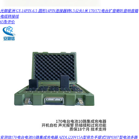
光御星洲 GY-14PIN-6.5 圆形14PIN连接器转6.5公头1米 170/171电台扩音喇叭音响音箱
电缆转接线
65条评价
安测信170电台电池10路集成充电器 AZDLi220V15A型背负手提式TBP0307型电池多路