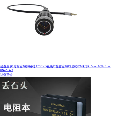
创基互联 电台音频转接线 170/171电台扩音器音频线 圆形P14针转3.5mm公头 1.5m
BH-ZJX-3
38条评价