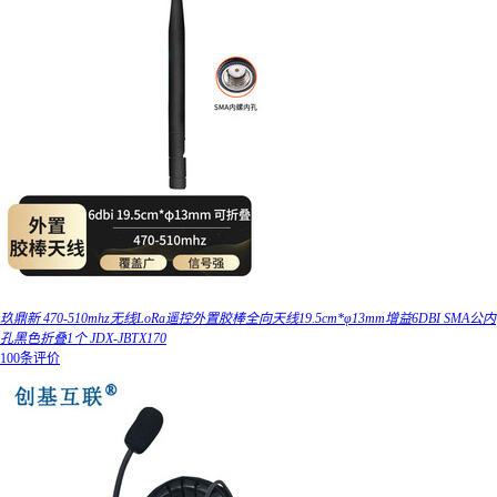
玖鼎新 470-510mhz无线LoRa遥控外置胶棒全向天线19.5cm*φ13mm增益6DBI SMA公内
孔黑色折叠1个 JDX-JBTX170
100条评价