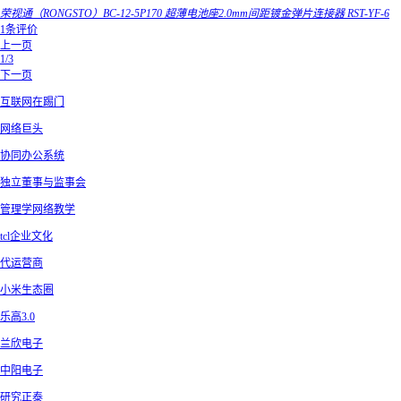
荣视通（RONGSTO）BC-12-5P170 超薄电池座2.0mm间距镀金弹片连接器 RST-YF-6
1条评价
上一页
1/3
下一页
互联网在踢门
网络巨头
协同办公系统
独立董事与监事会
管理学网络教学
tcl企业文化
代运营商
小米生态圈
乐高3.0
兰欣电子
中阳电子
研究正泰