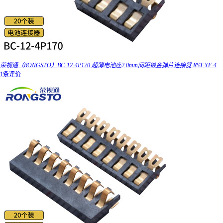
荣视通（RONGSTO）BC-12-4P170 超薄电池座2.0mm间距镀金弹片连接器 RST-YF-4
1条评价