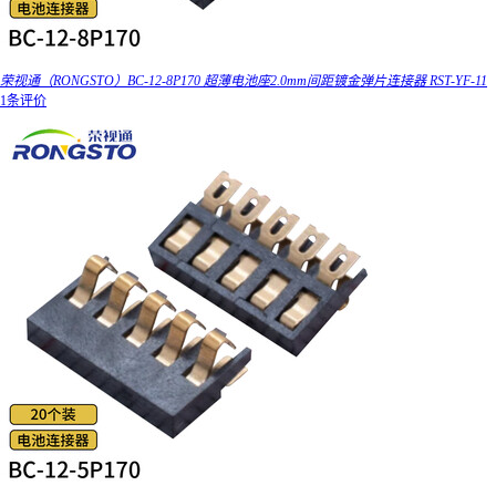
荣视通（RONGSTO）BC-12-8P170 超薄电池座2.0mm间距镀金弹片连接器 RST-YF-11
1条评价