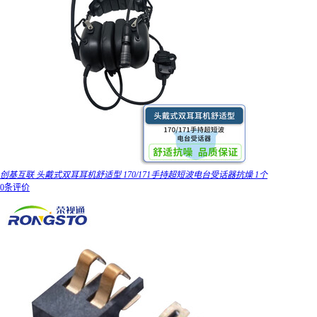
创基互联 头戴式双耳耳机舒适型 170/171手持超短波电台受话器抗燥 1个
0条评价