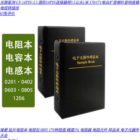
光御星洲 GY-14PIN-3.5 圆形14PIN连接器转3.5公头1米 170/171电台扩音喇叭音响音箱
电缆转接线
65条评价
锋爵 贴片电阻本 电阻包 0805 170种阻值 精度1% 电阻器 电阻元件 样品本 电子元器件
大全