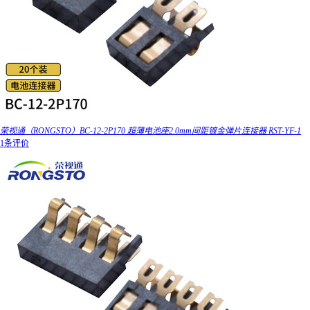
荣视通（RONGSTO）BC-12-2P170 超薄电池座2.0mm间距镀金弹片连接器 RST-YF-1
1条评价