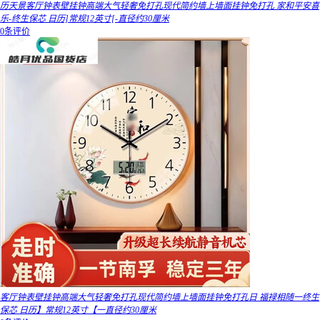
历天景客厅钟表壁挂钟高端大气轻奢免打孔现代简约墙上墙面挂钟免打孔 家和平安喜
乐-终生保芯 日历]常规12英寸[-直径约30厘米
0条评价
客厅钟表壁挂钟高端大气轻奢免打孔现代简约墙上墙面挂钟免打孔日 福禄相随一终生
保芯 日历】常规12英寸【一直径约30厘米