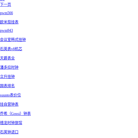
下一页
pwm566
欧米茄挂表
pwm943
会议室韩式挂钟
石英表v8机芯
天爵表业
潘多拉时钟
立升挂钟
国表排名
suunto表价位
挂自营钟表
乔希（Gossi）钟表
禧龙时钟旅馆
石英钟进口