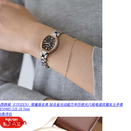
西铁城（CITIZEN）限量版女表 钛合金光动能万年历夜光六局电波优雅女士手表
ES9485-52E 24.7mm
0条评价