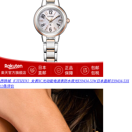
西铁城（CITIZEN）女表XC光动能电波表防水夜光ES9434-53W日本直邮 ES9434-53X
13条评价