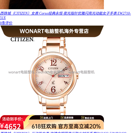
西铁城（CITIZEN）女表 Corso经典永恒 夜光指针优雅闪亮光动能女子手表 EW2710-
51X
0条评价