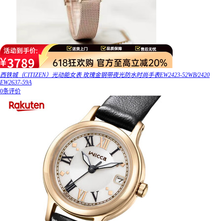
西铁城（CITIZEN）光动能女表 玫瑰金钢带夜光防水时尚手表EW2423-52WB/2420
EW2637-59A
0条评价