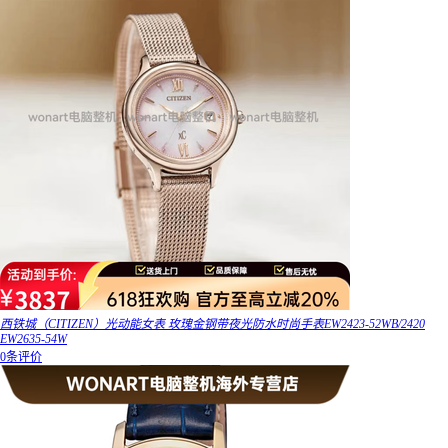
西铁城（CITIZEN）光动能女表 玫瑰金钢带夜光防水时尚手表EW2423-52WB/2420
EW2635-54W
0条评价