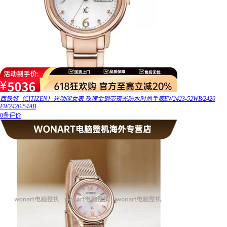
西铁城（CITIZEN）光动能女表 玫瑰金钢带夜光防水时尚手表EW2423-52WB/2420
EW2426-54AB
0条评价