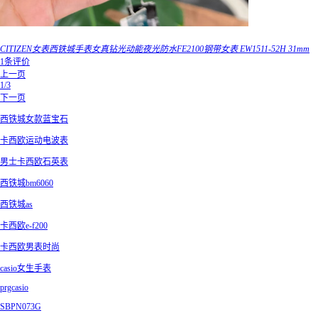
CITIZEN女表西铁城手表女真钻光动能夜光防水FE2100钢带女表 EW1511-52H 31mm
1条评价
上一页
1/3
下一页
西铁城女款蓝宝石
卡西欧运动电波表
男士卡西欧石英表
西铁城bm6060
西铁城as
卡西欧e-f200
卡西欧男表时尚
casio女生手表
prgcasio
SBPN073G