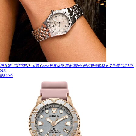
西铁城（CITIZEN）女表 Corso经典永恒 夜光指针优雅闪亮光动能女子手表 EW2710-
51X
0条评价