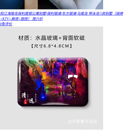
阳江海陵岛保利度假公寓别墅|保利银滩|东方银滩|马尾岛 带泳池·5房别墅（烧烤
+KTV+麻将+厨房） 周六价
0条评价